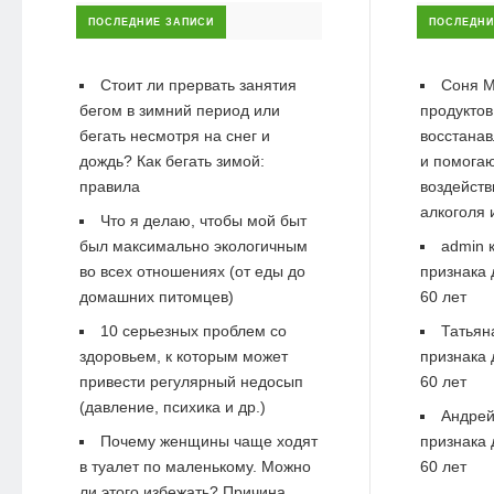
ПОСЛЕДНИЕ ЗАПИСИ
ПОСЛЕДНИ
Стоит ли прервать занятия
Соня М
бегом в зимний период или
продуктов
бегать несмотря на снег и
восстанав
дождь? Как бегать зимой:
и помогаю
правила
воздейств
алкоголя 
Что я делаю, чтобы мой быт
был максимально экологичным
admin
к
во всех отношениях (от еды до
признака 
домашних питомцев)
60 лет
10 серьезных проблем со
Татьян
здоровьем, к которым может
признака 
привести регулярный недосып
60 лет
(давление, психика и др.)
Андре
Почему женщины чаще ходят
признака 
в туалет по маленькому. Можно
60 лет
ли этого избежать? Причина