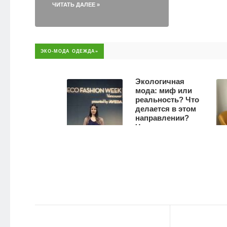
ЧИТАТЬ ДАЛЕЕ »
ЭКО-МОДА ОДЕЖДА»
т
Экологичная
 с
мода: миф или
ли
реальность? Что
делается в этом
тер
направлении?
о.
Что можем
 если
сделать мы
грудь
сами?
3390
336