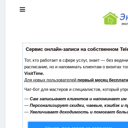
ЭКОЛОГИЯ
ДОМА
КРАСОТА И
ЗДОРОВЬЕ
ПИТАНИЕ
СТИЛЬ
Сервис онлайн-записи на собственном Tel
ЖИЗНИ
ЭКО-
Тот, кто работает в сфере услуг, знает — без веден
НОВОСТИ
расписание, но и напоминать клиентам о визитах 
ЭКОЛОГИЯ
VisitTime.
ДОМА
Для новых пользователей
первый месяц бесплат
ЭКО-
БЛОГ
Чат-бот для мастеров и специалистов, который упр
КРАСОТА И
ЗДОРОВЬЕ
—
Сам записывает клиентов и напоминает им 
—
Персонализирует скидки, чаевые, кэшбэк и 
—
Увеличивает доходимость и помогает боль
ПИТАНИЕ
ЭКО-