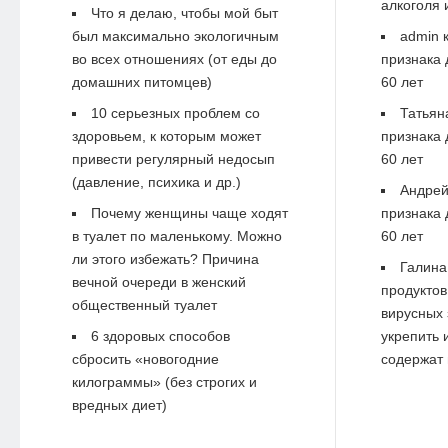
алкоголя 
Что я делаю, чтобы мой быт
был максимально экологичным
admin
к
во всех отношениях (от еды до
признака 
домашних питомцев)
60 лет
10 серьезных проблем со
Татьян
здоровьем, к которым может
признака 
привести регулярный недосып
60 лет
(давление, психика и др.)
Андре
Почему женщины чаще ходят
признака 
в туалет по маленькому. Можно
60 лет
ли этого избежать? Причина
Галина
вечной очереди в женский
продуктов
общественный туалет
вирусных 
6 здоровых способов
укрепить 
сбросить «новогодние
содержат 
килограммы» (без строгих и
вредных диет)