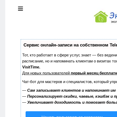
ЭКОЛОГИЯ
ДОМА
КРАСОТА И
ЗДОРОВЬЕ
ПИТАНИЕ
СТИЛЬ
Сервис онлайн-записи на собственном Tel
ЖИЗНИ
ЭКО-
Тот, кто работает в сфере услуг, знает — без веден
НОВОСТИ
расписание, но и напоминать клиентам о визитах 
ЭКОЛОГИЯ
VisitTime.
ДОМА
Для новых пользователей
первый месяц бесплат
ЭКО-
БЛОГ
Чат-бот для мастеров и специалистов, который упр
КРАСОТА И
ЗДОРОВЬЕ
—
Сам записывает клиентов и напоминает им 
—
Персонализирует скидки, чаевые, кэшбэк и 
—
Увеличивает доходимость и помогает боль
ПИТАНИЕ
ЭКО-