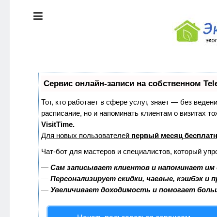
ЭКОЛОГИЯ
ДОМА
КРАСОТА И
ЗДОРОВЬЕ
ПИТАНИЕ
СТИЛЬ
Сервис онлайн-записи на собственном Tel
ЖИЗНИ
ЭКО-
Тот, кто работает в сфере услуг, знает — без веден
НОВОСТИ
расписание, но и напоминать клиентам о визитах 
ЭКОЛОГИЯ
VisitTime.
ДОМА
Для новых пользователей
первый месяц бесплат
ЭКО-
БЛОГ
Чат-бот для мастеров и специалистов, который упр
КРАСОТА И
ЗДОРОВЬЕ
—
Сам записывает клиентов и напоминает им 
—
Персонализирует скидки, чаевые, кэшбэк и 
—
Увеличивает доходимость и помогает боль
ПИТАНИЕ
ЭКО-