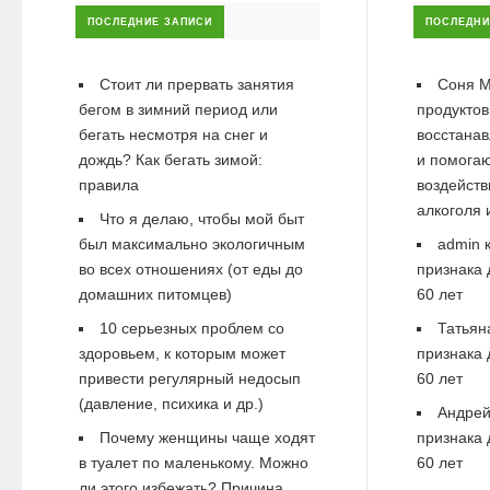
ПОСЛЕДНИЕ ЗАПИСИ
ПОСЛЕДНИ
Стоит ли прервать занятия
Соня М
бегом в зимний период или
продуктов
бегать несмотря на снег и
восстанав
дождь? Как бегать зимой:
и помогаю
правила
воздейств
алкоголя 
Что я делаю, чтобы мой быт
был максимально экологичным
admin
к
во всех отношениях (от еды до
признака 
домашних питомцев)
60 лет
10 серьезных проблем со
Татьян
здоровьем, к которым может
признака 
привести регулярный недосып
60 лет
(давление, психика и др.)
Андре
Почему женщины чаще ходят
признака 
в туалет по маленькому. Можно
60 лет
ли этого избежать? Причина