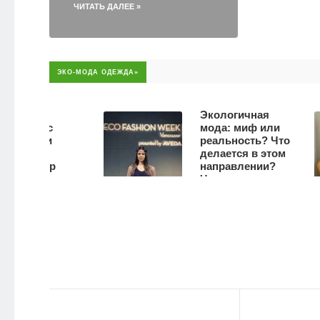
ЧИТАТЬ ДАЛЕЕ »
ЭКО-МОДА ОДЕЖДА»
ет
Экологичная
ти с
мода: миф или
если
реальность? Что
делается в этом
ьтер
направлении?
но.
Что можем
о если
сделать мы
 грудь
сами?
3390
336