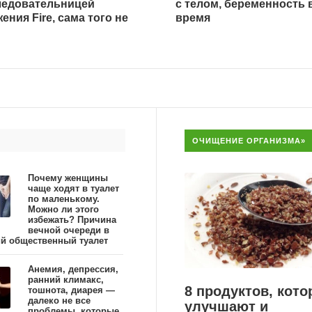
ледовательницей
с телом, беременность 
ения Fire, сама того не
время
ОЧИЩЕНИЕ ОРГАНИЗМА»
Почему женщины
чаще ходят в туалет
по маленькому.
Можно ли этого
избежать? Причина
вечной очереди в
й общественный туалет
Анемия, депрессия,
ранний климакс,
8 продуктов, кот
тошнота, диарея —
далеко не все
улучшают и
проблемы, которые