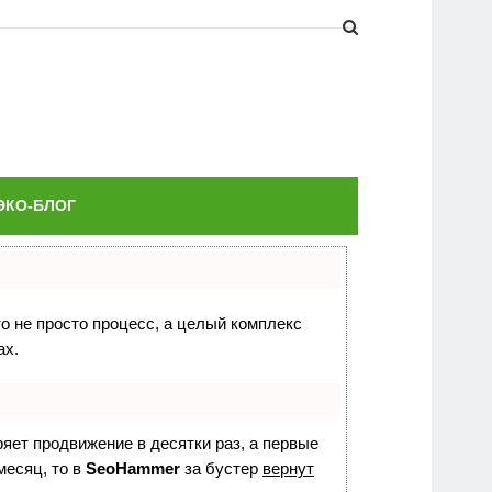
ЭКО-БЛОГ
то не просто процесс, а целый комплекс
ах.
оряет продвижение в десятки раз, а первые
месяц, то в
SeoHammer
за бустер
вернут