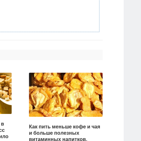
 в
Как пить меньше кофе и чая
сс
и больше полезных
ило
витаминных напитков,