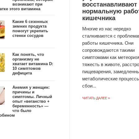
восстанавливают
возникают при
атке этого витамина
нормальную рабо
кишечника
Какие 6 сезонных
зимних продукта
Многие из нас нередко
помогут укрепить
сталкиваются с проблема
стенки сосудов
работы кишечника. Они
сопровождаются такими
Как понять, что
симптомами как метеориз
организму не
хватает витамина D:
тяжесть в животе, расстр
10 симптомов
пищеварения, замедленн
дефицита
метаболические процессы
сбои...
Анемия у женщин:
причины и
симптомы. Личный
ЧИТАТЬ ДАЛЕЕ »
опыт «веганство +
беременность» —
что было
лобином