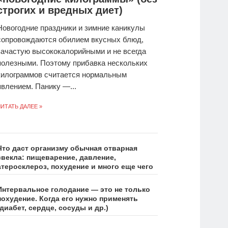
строгих и вредных диет)
Новогодние праздники и зимние каникулы
сопровождаются обилием вкусных блюд,
зачастую высококалорийными и не всегда
полезными. Поэтому прибавка нескольких
килограммов считается нормальным
явлением. Панику —...
ИТАТЬ ДАЛЕЕ »
Что даст организму обычная отварная
свекла: пищеварение, давление,
атеросклероз, похудение и много еще чего
Интервальное голодание — это не только
похудение. Когда его нужно применять
(диабет, сердце, сосуды и др.)