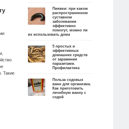
Пиявки: при каком
ту
распространенном
суставном
заболевании
эффективно
помогут, можно ли
ми
их использовать дома
5 простых и
эффективных
м,
домашних средств
от заражения
ойство
паразитами.
ые
Профилактика
. Такие
Польза содовых
ванн для организма.
Как приготовить
лечебную ванну с
содой