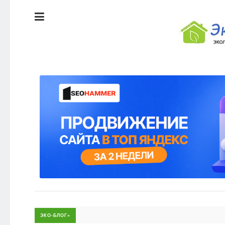
ЭКОЛОГИЯ
ДОМА
КРАСОТА И
ЗДОРОВЬЕ
ПИТАНИЕ
СТИЛЬ
ЖИЗНИ
ЭКО-
НОВОСТИ
ЭКОЛОГИЯ
ДОМА
ЭКО-
БЛОГ
КРАСОТА И
ЗДОРОВЬЕ
ПИТАНИЕ
ЭКО-БЛОГ»
ЭКО-