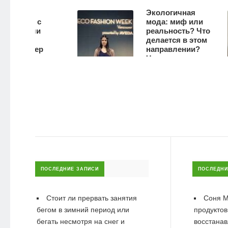
жет
Экологичная
йти с
мода: миф или
 если
реальность? Что
делается в этом
льтер
направлении?
вно.
Что можем
но если
сделать мы
я грудь
сами?
3390
336
ПОСЛЕДНИЕ ЗАПИСИ
ПОСЛЕДНИ
Стоит ли прервать занятия
Соня М
бегом в зимний период или
продуктов
бегать несмотря на снег и
восстанав