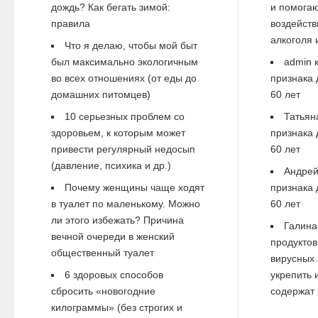
дождь? Как бегать зимой:
и помогаю
правила
воздейств
алкоголя 
Что я делаю, чтобы мой быт
был максимально экологичным
admin
к
во всех отношениях (от еды до
признака 
домашних питомцев)
60 лет
10 серьезных проблем со
Татьян
здоровьем, к которым может
признака 
привести регулярный недосып
60 лет
(давление, психика и др.)
Андре
Почему женщины чаще ходят
признака 
в туалет по маленькому. Можно
60 лет
ли этого избежать? Причина
Галина
вечной очереди в женский
продуктов
общественный туалет
вирусных 
6 здоровых способов
укрепить 
сбросить «новогодние
содержат 
килограммы» (без строгих и