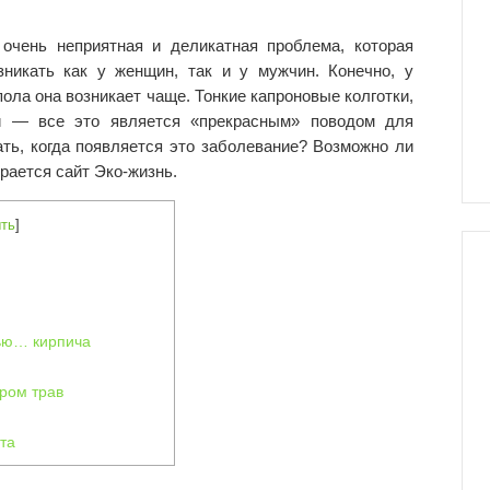
 очень неприятная и деликатная проблема, которая
зникать как у женщин, так и у мужчин. Конечно, у
пола она возникает чаще. Тонкие капроновые колготки,
ой — все это является «прекрасным» поводом для
ть, когда появляется это заболевание? Возможно ли
рается сайт Эко-жизнь.
ть
]
щью… кирпича
ром трав
ита