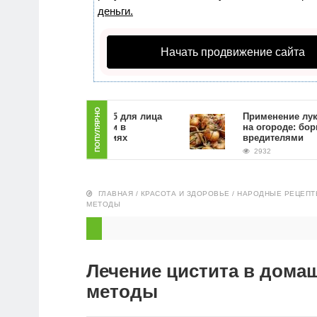
деньги.
Начать продвижение сайта
ПОПУЛЯРНО
Как сделать скраб для лица
Применение луковой
из кофейной гущи в
на огороде: борьба 
домашних условиях
вредителями
5249
2932
ГЛАВНАЯ
/
КРАСОТА И ЗДОРОВЬЕ
/
НАРОДНЫЕ РЕЦЕПТ
МЕТОДЫ
Лечение цистита в дома
методы