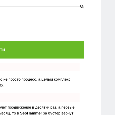
ТИ
то не просто процесс, а целый комплекс
ах.
оряет продвижение в десятки раз, а первые
месяц, то в
SeoHammer
за бустер
вернут