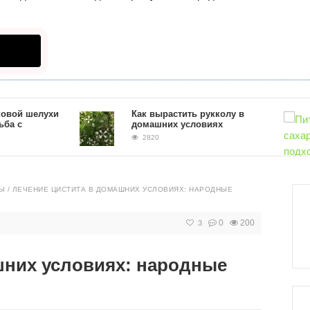
 шелухи
Как вырастить рукколу в
с
домашних условиях
2820
Питание п
крови. Как
Ы
/
ЛЕЧЕНИЕ ЦИСТИТА В ДОМАШНИХ УСЛОВИЯХ: НАРОДНЫЕ
исключит
2405
0
200
3
шних условиях: народные