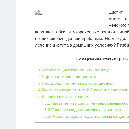
Цистит –
может во
женского 
короткие юбки и укороченные куртки зим
возникновения данной проблемы. Но что дела
лечение цистита в домашних условиях
? Разби
Содержание статьи:
[
Скры
1
Коротко о цистите: что, как, почему
2
Первая помощь при цистите
3
Ножные ванночки и грелка от цистита
4
Как вылечить цистит за 2-3 лечения с помо
5
Лечение цистита травами
5.1
Как вылечить цистит универсальным сбо
5.2
Отвар из медвежьих ушек от цистита
5.3
Укроп, петрушка и другие травы от цист