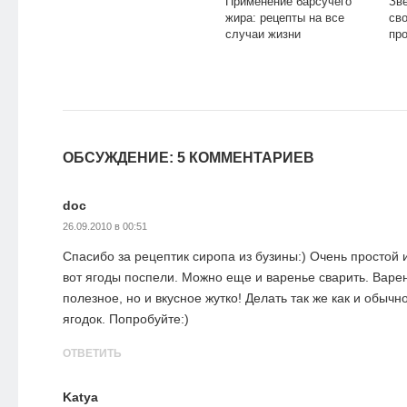
Применение барсучего
Зв
жира: рецепты на все
сво
случаи жизни
пр
ОБСУЖДЕНИЕ: 5 КОММЕНТАРИЕВ
doc
26.09.2010 в 00:51
Спасибо за рецептик сиропа из бузины:) Очень простой 
вот ягоды поспели. Можно еще и варенье сварить. Варен
полезное, но и вкусное жутко! Делать так же как и обычн
ягодок. Попробуйте:)
ОТВЕТИТЬ
Katya