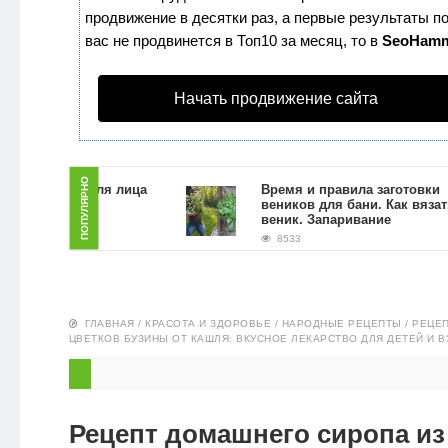
продвижение в десятки раз, а первые результаты по
ЗДОРОВЬЕ
вас не продвинется в Топ10 за месяц, то в
SeoHam
ПИТАНИЕ
Начать продвижение сайта
ЭКО-
НОВОСТИ
ПОПУЛЯРНО
ь скраб для лица
Время и правила заготовки
й гущи в
веников для бани. Как вязать
условиях
веник. Запаривание
8533
ГЛАВНАЯ
/
КРАСОТА И ЗДОРОВЬЕ
/
НАРОДНЫЕ РЕЦЕПТЫ
/
РЕЦЕП
ЦВЕТКОВ БУЗИНЫ ОТ КАШЛЯ: ВКУСНОЕ ЛЕКАРСТВО ДЛЯ ДЕТЕЙ И 
Рецепт домашнего сиропа из