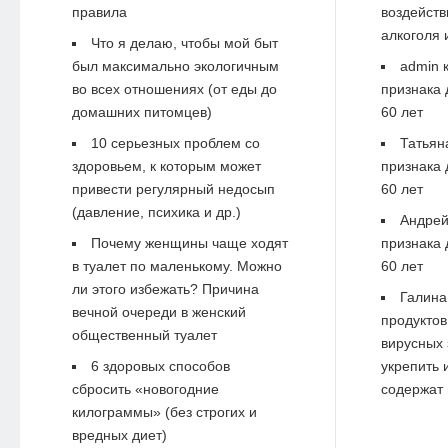
правила
воздейств
алкоголя 
Что я делаю, чтобы мой быт
был максимально экологичным
admin
к
во всех отношениях (от еды до
признака 
домашних питомцев)
60 лет
10 серьезных проблем со
Татьян
здоровьем, к которым может
признака 
привести регулярный недосып
60 лет
(давление, психика и др.)
Андре
Почему женщины чаще ходят
признака 
в туалет по маленькому. Можно
60 лет
ли этого избежать? Причина
Галина
вечной очереди в женский
продуктов
общественный туалет
вирусных 
6 здоровых способов
укрепить 
сбросить «новогодние
содержат 
килограммы» (без строгих и
вредных диет)