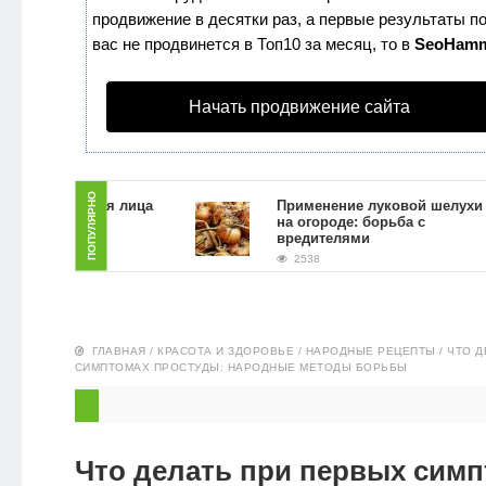
продвижение в десятки раз, а первые результаты по
ЗДОРОВЬЕ
вас не продвинется в Топ10 за месяц, то в
SeoHam
ПИТАНИЕ
Начать продвижение сайта
ЭКО-
НОВОСТИ
ПОПУЛЯРНО
 скраб для лица
Применение луковой шелухи
й гущи в
на огороде: борьба с
словиях
вредителями
2538
ГЛАВНАЯ
/
КРАСОТА И ЗДОРОВЬЕ
/
НАРОДНЫЕ РЕЦЕПТЫ
/
ЧТО Д
СИМПТОМАХ ПРОСТУДЫ: НАРОДНЫЕ МЕТОДЫ БОРЬБЫ
Что делать при первых сим