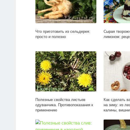
Что приготовить из сельдерея:
Сырая творожн
просто и полезно
лимоном: реце
Полезные свойства листьев
Как сделать в
одуванчика. Противопоказания к
на зиму: из ле
применению
калины, вишни
ароматных тра