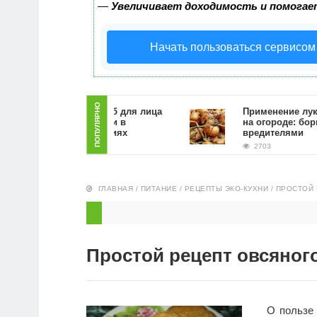
—
Увеличивает доходимость и помогае
Начать пользоваться сервисом
ПОПУЛЯРНО
Как сделать скраб для лица
Применение луковой
из кофейной гущи в
на огороде: борьба с
домашних условиях
вредителями
4689
2703
ГЛАВНАЯ
/
ПИТАНИЕ
/
РЕЦЕПТЫ ЭКО-КУХНИ
/
ПРОСТОЙ 
Простой рецепт овсяног
О пользе 