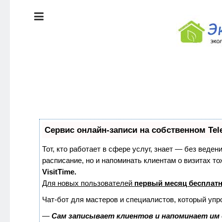
ЭКОЛОГИЯ
ДОМА
КРАСОТА И
ЗДОРОВЬЕ
ПИТАНИЕ
Сервис онлайн-записи на собственном Tel
СТИЛЬ
ЭКО-
ЖИЗНИ
НОВОСТИ
Тот, кто работает в сфере услуг, знает — без веден
расписание, но и напоминать клиентам о визитах 
VisitTime.
ЭКОЛОГИЯ
Для новых пользователей
первый месяц бесплат
ДОМА
Чат-бот для мастеров и специалистов, который упр
—
Сам записывает клиентов и напоминает им 
КРАСОТА И