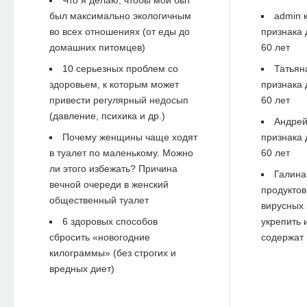
Что я делаю, чтобы мой быт
был максимально экологичным
admin
к
во всех отношениях (от еды до
признака 
домашних питомцев)
60 лет
10 серьезных проблем со
Татьян
здоровьем, к которым может
признака 
привести регулярный недосып
60 лет
(давление, психика и др.)
Андре
Почему женщины чаще ходят
признака 
в туалет по маленькому. Можно
60 лет
ли этого избежать? Причина
Галина
вечной очереди в женский
продуктов
общественный туалет
вирусных 
6 здоровых способов
укрепить 
сбросить «новогодние
содержат 
килограммы» (без строгих и
вредных диет)