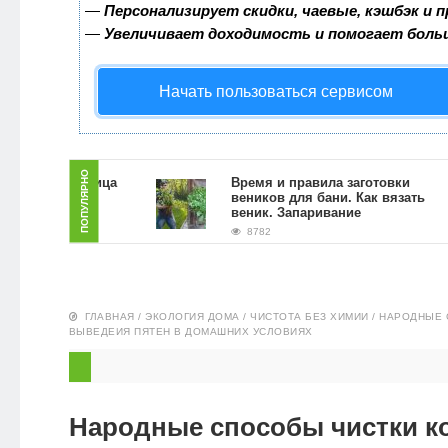
—
Персонализирует скидки, чаевые, кэшбэк и 
ЗДОРОВЬЕ
—
Увеличивает доходимость и помогает боль
ПИТАНИЕ
Начать пользоваться сервисом
ЭКО-
НОВОСТИ
ПОПУЛЯРНО
раб для лица
Время и правила заготовки
щи в
веников для бани. Как вязать
виях
веник. Запаривание
8782
ГЛАВНАЯ
/
ЭКОЛОГИЯ ДОМА
/
ЧИСТОТА БЕЗ ХИМИИ
/
НАРОДНЫЕ 
ВЫВЕДЕИЯ ПЯТЕН В ДОМАШНИХ УСЛОВИЯХ
Народные способы чистки к