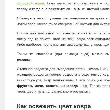
холодной водой
. Если пятно успело высохнуть – по
тряпку, а когда оно размягчиться – вымыть щеткой смоч
Обычную
грязь с улицы
рекомендуется не трогать, 
Затем пропылесосить со специальной щеткой для чистки
Проще простого вывести
пятна от воска или параф
пятну лед (в пакете, чтоб не тек). Когда воск охладит
Либо наоборот, проложив впитывающую ткань, прогладит
Таким же способом (при помощи льда) можно в
резинку
.
Отличное средство для выведения пятен – смесь 1 чай
моющего средства (можно развести в воде тертое хоз.
винного уксуса, литр теплой воды. С его помощью мо
фруктов, мочи, салата, шоколада
и т.п. Только пят
чтобы достигнуть положительного результата.
Как освежить цвет ковра