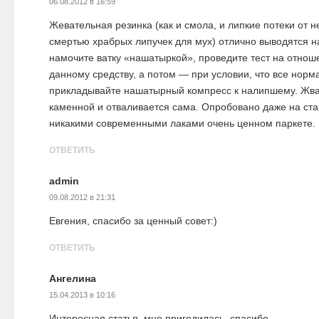
06.08.2012 в 16:59
Жевательная резинка (как и смола, и липкие потеки от 
смертью храбрых липучек для мух) отлично выводятся 
намочите ватку «нашатыркой», проведите тест на отнош
данному средству, а потом — при условии, что все нор
прикладывайте нашатырный компресс к налипшему. Жва
каменной и отваливается сама. Опробовано даже на ст
никакими современными лаками очень ценном паркете.
ОТВЕТИТЬ
admin
09.08.2012 в 21:31
Евгения, спасибо за ценный совет:)
ОТВЕТИТЬ
Ангелина
15.04.2013 в 10:16
Интересная статья, мне пригодилась, спасибо