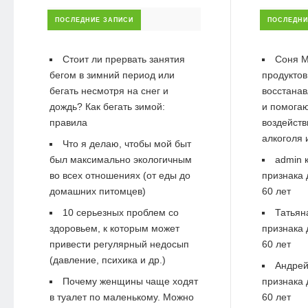
ПОСЛЕДНИЕ ЗАПИСИ
ПОСЛЕДНИ
Стоит ли прервать занятия
Соня М
бегом в зимний период или
продуктов
бегать несмотря на снег и
восстанав
дождь? Как бегать зимой:
и помогаю
правила
воздейств
алкоголя 
Что я делаю, чтобы мой быт
был максимально экологичным
admin
к
во всех отношениях (от еды до
признака 
домашних питомцев)
60 лет
10 серьезных проблем со
Татьян
здоровьем, к которым может
признака 
привести регулярный недосып
60 лет
(давление, психика и др.)
Андре
Почему женщины чаще ходят
признака 
в туалет по маленькому. Можно
60 лет