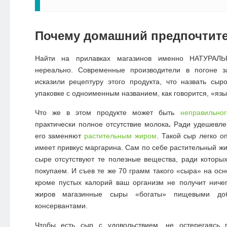
Почему домашний предпочтит
Найти на прилавках магазинов именно НАТУРАЛЬ
нереально. Современные производители в погоне з
исказили рецептуру этого продукта, что назвать сыр
упаковке с одноименным названием, как говорится, «язы
Что же в этом продукте может быть
неправильног
практически полное
отсутствие молока
.
Ради удешевлен
его заменяют
растительным жиром
. Такой сыр легко о
имеет привкус маргарина. Сам по себе растительный жи
сыре отсутствуют те полезные вещества, ради которых
покупаем. И съев те же 70 грамм такого «сыра» на осн
кроме пустых калорий ваш организм не получит ниче
жиров магазинные сыры «богаты» пищевыми доба
консервантами.
Чтобы есть сыр с удовольствием, не остерегаясь 