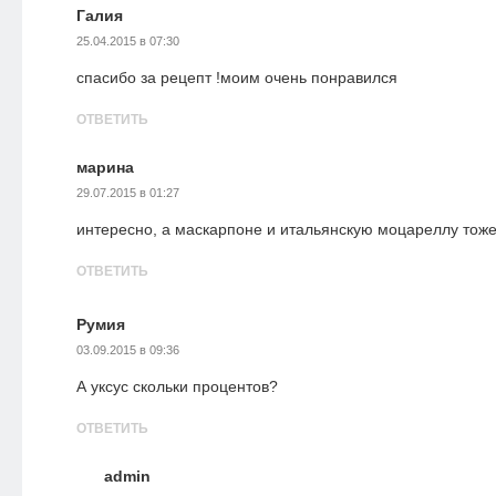
Галия
25.04.2015 в 07:30
спасибо за рецепт !моим очень понравился
ОТВЕТИТЬ
марина
29.07.2015 в 01:27
интересно, а маскарпоне и итальянскую моцареллу то
ОТВЕТИТЬ
Румия
03.09.2015 в 09:36
А уксус скольки процентов?
ОТВЕТИТЬ
admin