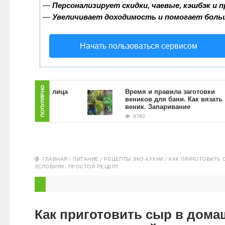
—
Персонализирует скидки, чаевые, кэшбэк и 
ЗДОРОВЬЕ
—
Увеличивает доходимость и помогает боль
ПИТАНИЕ
Начать пользоваться сервисом
ЭКО-
НОВОСТИ
ПОПУЛЯРНО
скраб для лица
Время и правила заготовки
 гущи в
веников для бани. Как вязать
словиях
веник. Запаривание
8780
ГЛАВНАЯ
/
ПИТАНИЕ
/
РЕЦЕПТЫ ЭКО-КУХНИ
/
КАК ПРИГОТОВИТЬ
УСЛОВИЯХ: ПРОСТОЙ РЕЦЕПТ
Как приготовить сыр в дома