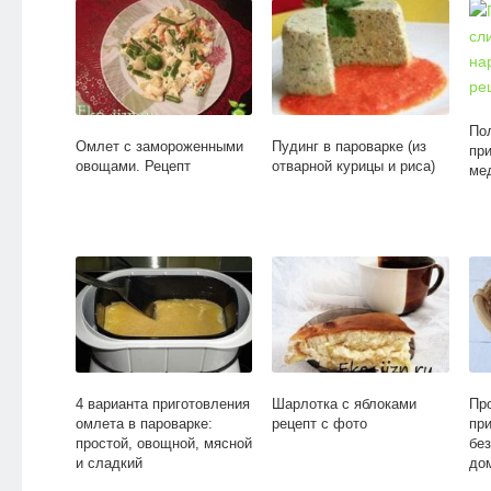
По
Омлет с замороженными
Пудинг в пароварке (из
пр
овощами. Рецепт
отварной курицы и риса)
ме
4 варианта приготовления
Шарлотка с яблоками
Пр
омлета в пароварке:
рецепт с фото
пр
простой, овощной, мясной
бе
и сладкий
до