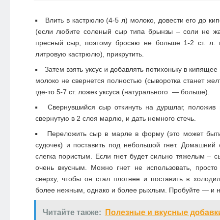
Влить в кастрюлю (4-5 л) молоко, довести его до кип
(если любите соленый сыр типа брынзы – соли не ж
пресный сыр, поэтому бросаю не больше 1-2 ст. л. 
литровую кастрюлю), прикрутить.
Затем взять уксус и добавлять потихоньку в кипящее 
молоко не свернется полностью (сыворотка станет жел
где-то 5-7 ст. ложек уксуса (натурального — больше).
Свернувшийся сыр откинуть на дуршлаг, положив 
свернутую в 2 слоя марлю, и дать немного стечь.
Переложить сыр в марле в форму (это может быт
судочек) и поставить под небольшой гнет. Домашний
слегка пористым. Если гнет будет сильно тяжелым – с
очень вкусным. Можно гнет не использовать, просто
сверху, чтобы он стал плотнее и поставить в холодил
более нежным, однако и более рыхлым. Пробуйте — и н
Читайте также:
Полезные и вкусные добавки