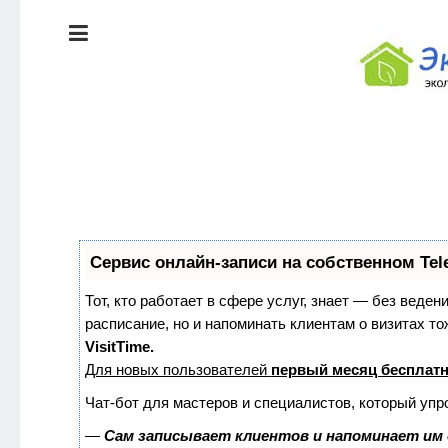
ЭКОЛОГИЯ
ДОМА
КРАСОТА И
ЗДОРОВЬЕ
ПИТАНИЕ
Сервис онлайн-записи на собственном Tel
СТИЛЬ
ЭКО-
ЖИЗНИ
НОВОСТИ
Тот, кто работает в сфере услуг, знает — без веден
расписание, но и напоминать клиентам о визитах 
VisitTime.
ЭКОЛОГИЯ
Для новых пользователей
первый месяц бесплат
ДОМА
Чат-бот для мастеров и специалистов, который упр
—
Сам записывает клиентов и напоминает им 
КРАСОТА И