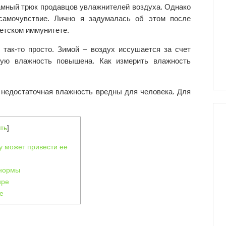
амный трюк продавцов увлажнителей воздуха. Однако
 самочувствие. Лично я задумалась об этом после
детском иммунитете.
 так-то просто. Зимой – воздух иссушается за счет
стую влажность повышена. Как измерить влажность
 недостаточная влажность вредны для человека. Для
ть
]
у может привести ее
 нормы
ире
ре