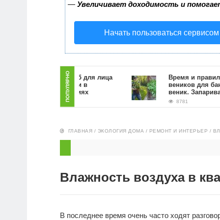
—
Увеличивает доходимость и помогае
Начать пользоваться сервисом
ПОПУЛЯРНО
Как сделать скраб для лица
Время и правила заго
из кофейной гущи в
веников для бани. Ка
домашних условиях
веник. Запаривание
9400
8781
ГЛАВНАЯ
/
ЭКОЛОГИЯ ДОМА
/
РЕМОНТ И ИНТЕРЬЕР
/
ВЛ
Влажность воздуха в кв
В последнее время очень часто ходят разгов