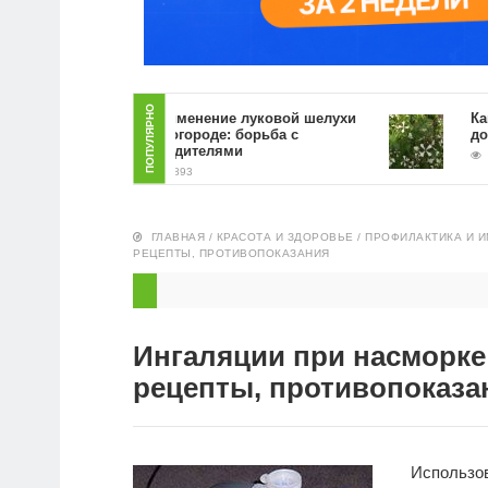
ПОПУЛЯРНО
Применение луковой шелухи
Как выра
на огороде: борьба с
домашни
вредителями
2663
2893
ГЛАВНАЯ
/
КРАСОТА И ЗДОРОВЬЕ
/
ПРОФИЛАКТИКА И 
РЕЦЕПТЫ, ПРОТИВОПОКАЗАНИЯ
Ингаляции при насморке
рецепты, противопоказа
Использо