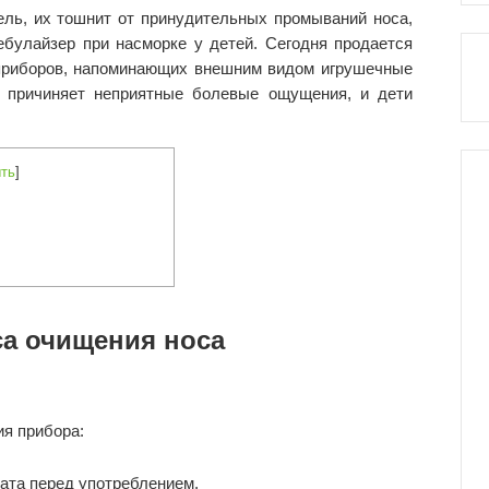
ль, их тошнит от принудительных промываний носа,
ебулайзер при насморке у детей. Сегодня продается
 приборов, напоминающих внешним видом игрушечные
е причиняет неприятные болевые ощущения, и дети
ть
]
са очищения носа
я прибора:
ата перед употреблением.