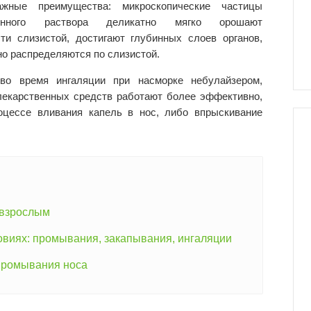
жные преимущества: микроскопические частицы
венного раствора деликатно мягко орошают
ти слизистой, достигают глубинных слоев органов,
о распределяются по слизистой.
во время ингаляции при насморке небулайзером,
лекарственных средств работают более эффективно,
оцессе вливания капель в нос, либо впрыскивание
 взрослым
овиях: промывания, закапывания, ингаляции
 промывания носа