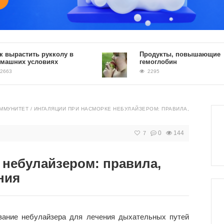
стить рукколу в
Продукты, повышающие
х условиях
гемоглобин
2295
ИММУНИТЕТ
/
ИНГАЛЯЦИИ ПРИ НАСМОРКЕ НЕБУЛАЙЗЕРОМ: ПРАВИЛА,
0
144
7
 небулайзером: правила,
ния
вание небулайзера для лечения дыхательных путей