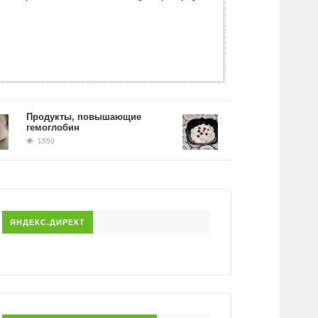
Продукты, повышающие
Рецепт гречки на кефир
гемоглобин
фото. Как принимать и
питаться во время дие
1550
1419
ЯНДЕКС.ДИРЕКТ