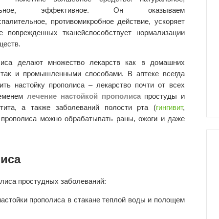
сальное, эффективное. Он оказываем
спалительное, противомикробное действие, ускоряет
е поврежденных тканейспособствует нормализации
ществ.
лиса делают множество лекарств как в домашних
 так и промышленными способами. В аптеке всегда
ить настойку прополиса – лекарство почти от всех
ременем
лечение настойкой прополиса
простуды и
тита, а также заболеваний полости рта
(
гингивит
,
й прополиса можно обрабатывать раны, ожоги и даже
лиса
лиса простудных заболеваний:
настойки прополиса в стакане теплой воды и полощем