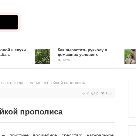
 шелухи
Как вырастить рукколу в
домашних условиях
1876
Ы
/
ПРОСТУДА: ЛЕЧЕНИЕ НАСТОЙКОЙ ПРОПОЛИСА
2
136
2
ойкой прополиса
 – поистине волшебное средство: натуральное,