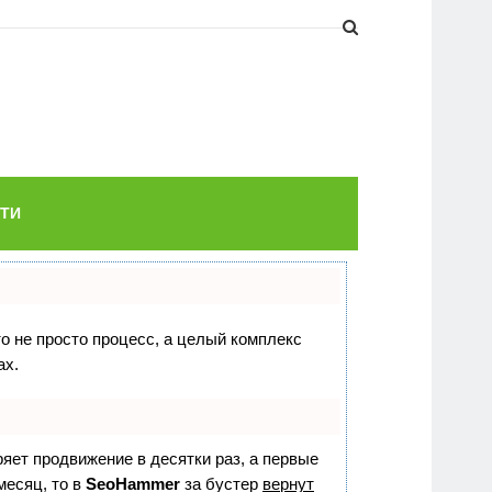
ТИ
то не просто процесс, а целый комплекс
ах.
оряет продвижение в десятки раз, а первые
месяц, то в
SeoHammer
за бустер
вернут