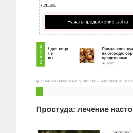
деньги.
Начать продвижение сайта
ПОПУЛЯРНО
Как сделать скраб для лица
Применение луковой
из кофейной гущи в
на огороде: борьба с
домашних условиях
вредителями
2872
2607
ГЛАВНАЯ
/
КРАСОТА И ЗДОРОВЬЕ
/
НАРОДНЫЕ РЕЦЕПТ
Простуда: лечение наст
Прополис