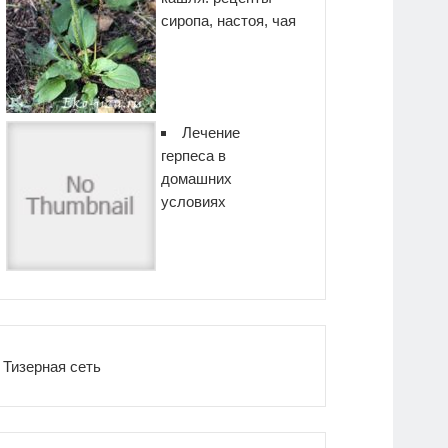
сиропа, настоя, чая
Лечение
герпеса в
домашних
условиях
Тизерная сеть