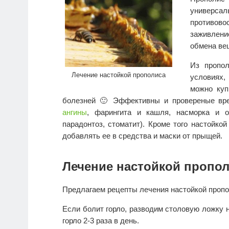
универ
противово
заживлени
обмена ве
Из пропо
Лечение настойкой прополиса
условиях,
можно куп
болезней 🙂 Эффективны и провереные в
ангины
, фарингита и кашля, насморка и о
парадонтоз, стоматит). Кроме того настойко
добавлять ее в средства и маски от прыщей.
Лечение настойкой пропо
Предлагаем рецепты лечения настойкой пропо
Если болит горло, разводим столовую ложку 
горло 2-3 раза в день.