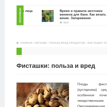
ЗДОРОВЬЕ
ПОПУЛЯРНО
скраб для лица
Время и правила заготовки
гущи в
веников для бани. Как вязать
ловиях
веник. Запаривание
ПИТАНИЕ
8647
ЭКО-
НОВОСТИ
ГЛАВНАЯ
/
ПИТАНИЕ
/
ПОЛЬЗА-ВРЕД ПРОДУКТОВ
/
ФИСТАШКИ: П
Фисташки: польза и вред
Плоды фиста
(кустарника) с
особенное поч
лекарственны
Омолаживающее 