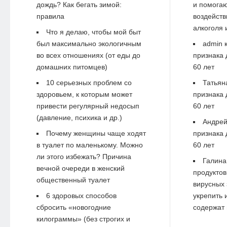
дождь? Как бегать зимой:
и помогаю
правила
воздейств
алкоголя 
Что я делаю, чтобы мой быт
был максимально экологичным
admin
к
во всех отношениях (от еды до
признака 
домашних питомцев)
60 лет
10 серьезных проблем со
Татьян
здоровьем, к которым может
признака 
привести регулярный недосып
60 лет
(давление, психика и др.)
Андре
Почему женщины чаще ходят
признака 
в туалет по маленькому. Можно
60 лет
ли этого избежать? Причина
Галина
вечной очереди в женский
продуктов
общественный туалет
вирусных 
6 здоровых способов
укрепить 
сбросить «новогодние
содержат 
килограммы» (без строгих и