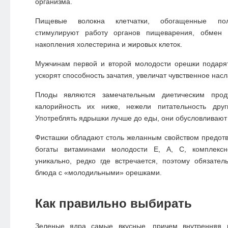
организма.
Пищевые волокна клетчатки, обогащенные пол
стимулируют работу органов пищеварения, обмен 
накопления холестерина и жировых клеток.
Мужчинам первой и второй молодости орешки подар
ускорят способность зачатия, увеличат чувственное нас
Плоды являются замечательным диетическим про
калорийность их ниже, нежели питательность друг
Употреблять ядрышки лучше до еды, они обусловливаю
Фисташки обладают столь желанным свойством предот
богаты витаминами молодости Е, А, С, комплексн
уникально, редко где встречается, поэтому обязате
блюда с «молодильными» орешками.
Как правильно выбирать
Зеленые ядра самые вкусные, причем внутренняя п