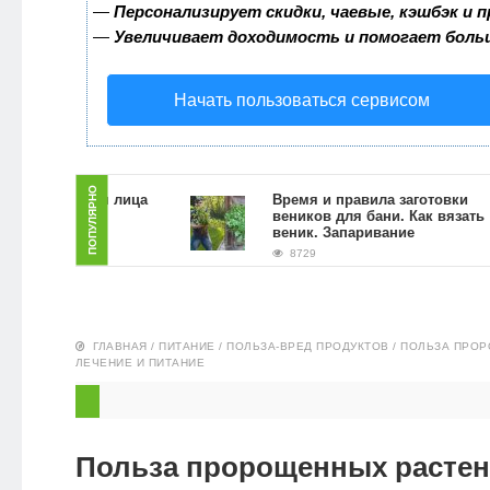
—
Персонализирует скидки, чаевые, кэшбэк и 
ЗДОРОВЬЕ
—
Увеличивает доходимость и помогает боль
ПИТАНИЕ
Начать пользоваться сервисом
ЭКО-
НОВОСТИ
ПОПУЛЯРНО
скраб для лица
Время и правила заготовки
 гущи в
веников для бани. Как вязать
словиях
веник. Запаривание
8729
ГЛАВНАЯ
/
ПИТАНИЕ
/
ПОЛЬЗА-ВРЕД ПРОДУКТОВ
/
ПОЛЬЗА ПРОР
ЛЕЧЕНИЕ И ПИТАНИЕ
Польза пророщенных растен