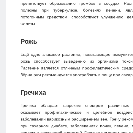
препятствует образованию тромбов в сосудах. Рас
полезны при туберкулёзе, болезнях печени, яв
потогонным средством, способствуют улучшению де
железы.
Рожь
Ещё одно злаковое растение, повышающее иммуните
рожь способствует выведению из организма токси
Растение является отличным профилактическим средс
Зёрна ржи рекомендуется употреблять в пищу при сахар
Гречиха
Гречиха обладает широким спектром различных п
оказывает профилактическое и целебное воздей
заболевании варикозным расширением вен. Гречу реко
при сахарном диабете, заболеваниях почек, печени,
сердечно-сосудистой системой. Гречиха помогает при а