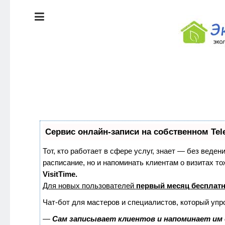
ЭКОЛОГИЯ
ДОМА
КРАСОТА И
ЗДОРОВЬЕ
ПИТАНИЕ
Сервис онлайн-записи на собственном Tel
СТИЛЬ
ЭКО-
ЖИЗНИ
НОВОСТИ
Тот, кто работает в сфере услуг, знает — без веден
расписание, но и напоминать клиентам о визитах 
VisitTime.
ЭКОЛОГИЯ
Для новых пользователей
первый месяц бесплат
ДОМА
Чат-бот для мастеров и специалистов, который упр
—
Сам записывает клиентов и напоминает им 
КРАСОТА И