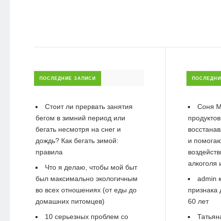
ПОСЛЕДНИЕ ЗАПИСИ
ПОСЛЕДНИ
Стоит ли прервать занятия
Соня М
бегом в зимний период или
продуктов
бегать несмотря на снег и
восстанав
дождь? Как бегать зимой:
и помогаю
правила
воздейств
алкоголя 
Что я делаю, чтобы мой быт
был максимально экологичным
admin
к
во всех отношениях (от еды до
признака 
домашних питомцев)
60 лет
10 серьезных проблем со
Татьян