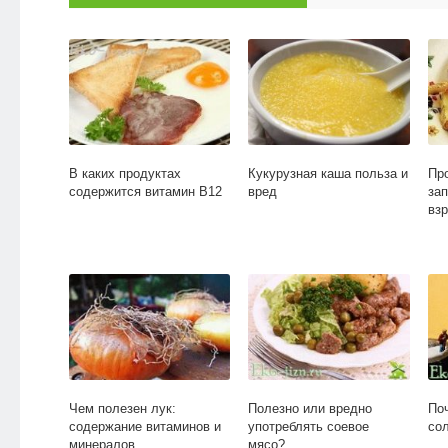
В каких продуктах
Кукурузная каша польза и
Пр
содержится витамин В12
вред
за
вз
Чем полезен лук:
Полезно или вредно
По
содержание витаминов и
употреблять соевое
со
минералов
мясо?