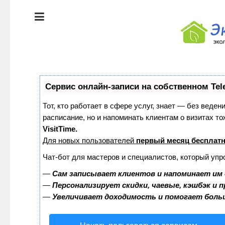
ЭКОЛОГИЯ
ДОМА
КРАСОТА И
ЗДОРОВЬЕ
ПИТАНИЕ
СТИЛЬ
Сервис онлайн-записи на собственном Tel
ЖИЗНИ
ЭКО-
Тот, кто работает в сфере услуг, знает — без веден
НОВОСТИ
расписание, но и напоминать клиентам о визитах 
ЭКОЛОГИЯ
VisitTime.
ДОМА
Для новых пользователей
первый месяц бесплат
ЭКО-
БЛОГ
Чат-бот для мастеров и специалистов, который упр
КРАСОТА И
ЗДОРОВЬЕ
—
Сам записывает клиентов и напоминает им 
—
Персонализирует скидки, чаевые, кэшбэк и 
—
Увеличивает доходимость и помогает боль
ПИТАНИЕ
ЭКО-