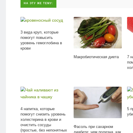
НА ЭТУ ЖЕ ТЕМУ:
3 вида круп, которые
помогут повысить
уровень гемоглобина в
крови
Макробиотическая диета
7 н
пом
хо
4 напитка, которые
5 п
помогут снизить уровень
уб
холестерина в крови и
очистить сосуды
Фасоль при сахарном
(простые, без непонятных
диабете: чем полезна, как