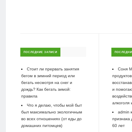
ПОСЛЕДНИЕ ЗАПИСИ
ПОСЛЕДНИ
Стоит ли прервать занятия
Соня М
бегом в зимний период или
продуктов
бегать несмотря на снег и
восстанав
дождь? Как бегать зимой:
и помогаю
правила
воздейств
алкоголя 
Что я делаю, чтобы мой быт
был максимально экологичным
admin
к
во всех отношениях (от еды до
признака 
домашних питомцев)
60 лет