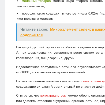
молочных товаров
: молока, сыра, творога, сметаны.
масле сливочном;
порошок какао содержит много ретинола 0,02мг (на 
этот напиток с молоком.
Читайте также:
Микроэлемент селен: в каки
содержится
Растущий детский организм особенно нуждается в жи
А, при формировании, ускоренном росте систем органи
кроветворения, пищеварения, других.
Недостаточное поступление ретинола обусловливает 
от ОРВИ до серьезных иммунных патологий.
Нельзя заставлять малыша кушать только
вегетарианск
содержащие витамин А растительный не спасут от дефи
Считается, что
вегетарианством
можно обречь организм
или дефекты строения внутренних органов: ретинол, ж