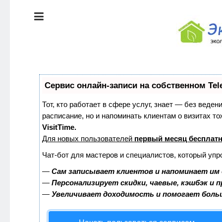
ЭКОЛОГИЯ
ДОМА
КРАСОТА И
ЗДОРОВЬЕ
ПИТАНИЕ
СТИЛЬ
Сервис онлайн-записи на собственном Tel
ЖИЗНИ
ЭКО-
Тот, кто работает в сфере услуг, знает — без веден
НОВОСТИ
расписание, но и напоминать клиентам о визитах 
ЭКОЛОГИЯ
VisitTime.
ДОМА
Для новых пользователей
первый месяц бесплат
ЭКО-
БЛОГ
Чат-бот для мастеров и специалистов, который упр
КРАСОТА И
ЗДОРОВЬЕ
—
Сам записывает клиентов и напоминает им 
—
Персонализирует скидки, чаевые, кэшбэк и 
—
Увеличивает доходимость и помогает боль
ПИТАНИЕ
ЭКО-