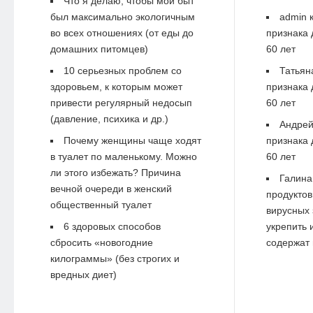
Что я делаю, чтобы мой быт
был максимально экологичным
admin
к
во всех отношениях (от еды до
признака 
домашних питомцев)
60 лет
10 серьезных проблем со
Татьян
здоровьем, к которым может
признака 
привести регулярный недосып
60 лет
(давление, психика и др.)
Андре
Почему женщины чаще ходят
признака 
в туалет по маленькому. Можно
60 лет
ли этого избежать? Причина
Галина
вечной очереди в женский
продуктов
общественный туалет
вирусных 
6 здоровых способов
укрепить 
сбросить «новогодние
содержат 
килограммы» (без строгих и
вредных диет)