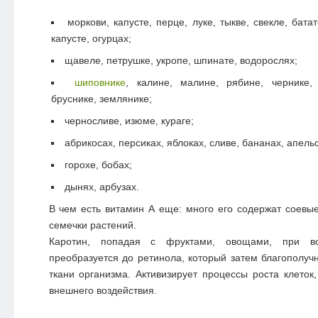
моркови, капусте, перце, луке, тыкве, свекле, бат
капусте, огурцах;
щавеле, петрушке, укропе, шпинате, водорослях;
шиповнике
, калине, малине, рябине, чернике, 
бруснике, землянике;
черносливе, изюме, кураге;
абрикосах, персиках, яблоках, сливе, бананах, апель
горохе, бобах;
дынях, арбузах.
В чем есть витамин А еще: много его содержат соевы
семечки растений.
Каротин, попадая с фруктами, овощами, при во
преобразуется до ретинола, который затем благополучн
ткани организма. Активизирует процессы роста клеток
внешнего воздействия.