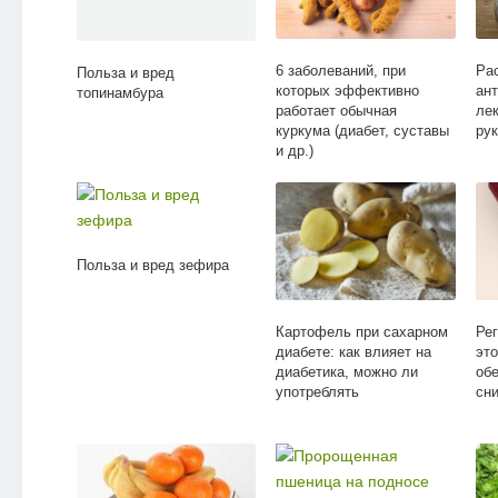
6 заболеваний, при
Ра
Польза и вред
которых эффективно
ант
топинамбура
работает обычная
лек
куркума (диабет, суставы
ру
и др.)
Польза и вред зефира
Картофель при сахарном
Ре
диабете: как влияет на
это
диабетика, можно ли
об
употреблять
сн