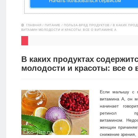
Начать пользоваться сервисом
НОВОСТИ
ЭКО-
ГЛАВНАЯ
/
ПИТАНИЕ
/
ПОЛЬЗА-ВРЕД ПРОДУКТОВ
/
В КАКИХ ПРО
ВИТАМИН МОЛОДОСТИ И КРАСОТЫ: ВСЕ О ВИТАМИНЕ А
БЛОГ
В каких продуктах содержит
молодости и красоты: все о 
Если малышу с 
витамина А, он м
начинает говори
ретинол пр
витамином. Недос
женщин причиняет
снижение зрения,