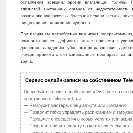
ослабление эрекции, эрозии влагалища, полипы. П
слизистой внутренних органов от недостаточности 
возникновению тяжелых болезней печени, легких, поче
пищеварения, поражение суставов.
При излишнем потреблении возникает гипервитаминоз
намного опаснее дефицита: может привести к увели
давления, выпадению зубов, потере равновесия, даже п
Нельзя принимать синтезированные препараты из ап
врача.
Сервис онлайн-записи на собственном Tel
Попробуйте сервис онлайн-записи VisitTime на осно
собственного Telegram-бота:
— Разгрузит мастера, специалиста или компанию;
— Позволит гибко управлять расписанием и загрузко
— Разошлет оповещения о новых услугах или акция
— Позволит принять оплату на карту/кошелек/счет;
— Позволит записываться на групповые и персонал