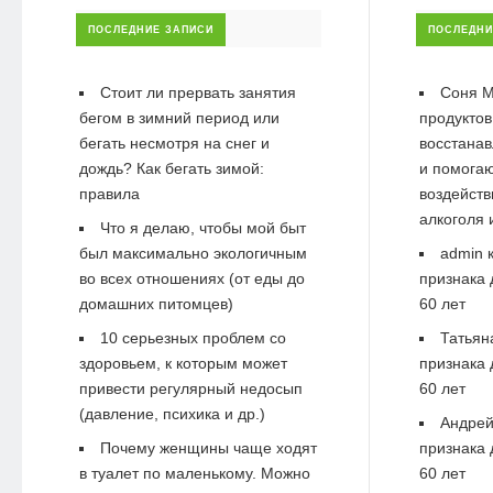
ПОСЛЕДНИЕ ЗАПИСИ
ПОСЛЕДНИ
Стоит ли прервать занятия
Соня М
бегом в зимний период или
продуктов
бегать несмотря на снег и
восстанав
дождь? Как бегать зимой:
и помогаю
правила
воздейств
алкоголя 
Что я делаю, чтобы мой быт
был максимально экологичным
admin
к
во всех отношениях (от еды до
признака 
домашних питомцев)
60 лет
10 серьезных проблем со
Татьян
здоровьем, к которым может
признака 
привести регулярный недосып
60 лет
(давление, психика и др.)
Андре
Почему женщины чаще ходят
признака 
в туалет по маленькому. Можно
60 лет