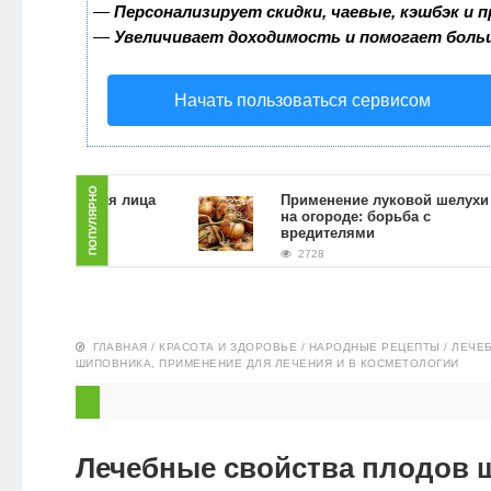
—
Персонализирует скидки, чаевые, кэшбэк и 
ЗДОРОВЬЕ
—
Увеличивает доходимость и помогает боль
ПИТАНИЕ
Начать пользоваться сервисом
ЭКО-
НОВОСТИ
ПОПУЛЯРНО
ь скраб для лица
Применение луковой шелухи
й гущи в
на огороде: борьба с
условиях
вредителями
2728
ГЛАВНАЯ
/
КРАСОТА И ЗДОРОВЬЕ
/
НАРОДНЫЕ РЕЦЕПТЫ
/
ЛЕЧЕ
ШИПОВНИКА, ПРИМЕНЕНИЕ ДЛЯ ЛЕЧЕНИЯ И В КОСМЕТОЛОГИИ
Лечебные свойства плодов 