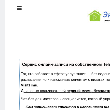
ЭКОЛОГИЯ
ДОМА
КРАСОТА И
ЗДОРОВЬЕ
ПИТАНИЕ
Сервис онлайн-записи на собственном Tel
СТИЛЬ
ЭКО-
ЖИЗНИ
НОВОСТИ
Тот, кто работает в сфере услуг, знает — без веден
расписание, но и напоминать клиентам о визитах 
VisitTime.
ЭКОЛОГИЯ
Для новых пользователей
первый месяц бесплат
ДОМА
Чат-бот для мастеров и специалистов, который упр
—
Сам записывает клиентов и напоминает им 
КРАСОТА И