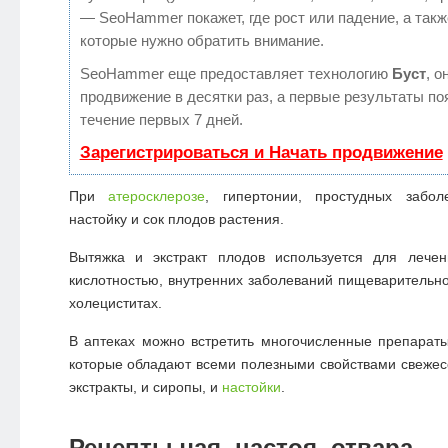
— SeoHammer покажет, где рост или падение, а такж
которые нужно обратить внимание.
SeoHammer еще предоставляет технологию
Буст
, о
продвижение в десятки раз, а первые результаты по
течение первых 7 дней.
Зарегистрироваться и Начать продвижение
При
атеросклерозе
, гипертонии, простудных забол
настойку и сок плодов растения.
Вытяжка и экстракт плодов используется для лечен
кислотностью, внутренних заболеваний пищеварительно
холециститах.
В аптеках можно встретить многочисленные препарат
которые обладают всеми полезными свойствами свежес
экстракты, и сиропы, и
настойки
.
Рецепты чая, настоя, отвара