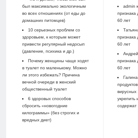
был максимально экологичным
admin
к
во всех отношениях (от еды до
признака 
домашних питомцев)
60 лет
10 серьезных проблем со
Татьян
здоровьем, к которым может
признака 
привести регулярный недосып
60 лет
(давление, психика и др.)
Андре
Почему женщины чаще ходят
признака 
в туалет по маленькому. Можно
60 лет
ли этого избежать? Причина
Галина
вечной очереди в женский
продуктов
общественный туалет
вирусных 
6 здоровых способов
укрепить 
сбросить «новогодние
содержат 
килограммы» (без строгих и
вредных диет)