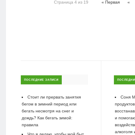
Страница 4 из 19
« Первая
«
ПОСЛЕДНИЕ ЗАПИСИ
ПОСЛЕДНИ
Стоит ли прервать занятия
Соня М
бегом в зимний период или
продуктов
бегать несмотря на снег и
восстанав
дождь? Как бегать зимой:
и помогаю
правила
воздейств
алкоголя 
Что я делаю, чтобы мой быт