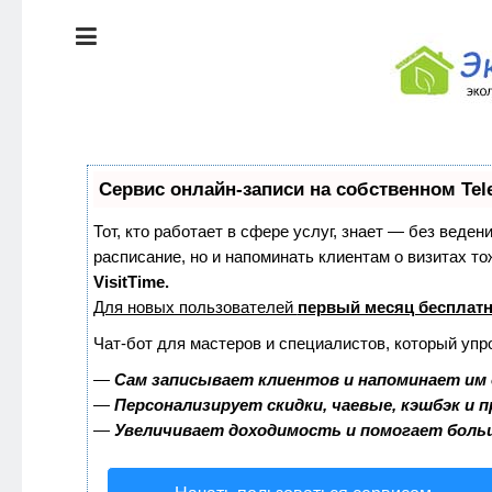
ЭКОЛОГИЯ
ДОМА
КРАСОТА И
ЗДОРОВЬЕ
ПИТАНИЕ
СТИЛЬ
Сервис онлайн-записи на собственном Tel
ЖИЗНИ
ЭКО-
Тот, кто работает в сфере услуг, знает — без веден
НОВОСТИ
расписание, но и напоминать клиентам о визитах 
ЭКОЛОГИЯ
VisitTime.
ДОМА
Для новых пользователей
первый месяц бесплат
ЭКО-
БЛОГ
Чат-бот для мастеров и специалистов, который упр
КРАСОТА И
ЗДОРОВЬЕ
—
Сам записывает клиентов и напоминает им 
—
Персонализирует скидки, чаевые, кэшбэк и 
—
Увеличивает доходимость и помогает боль
ПИТАНИЕ
ЭКО-