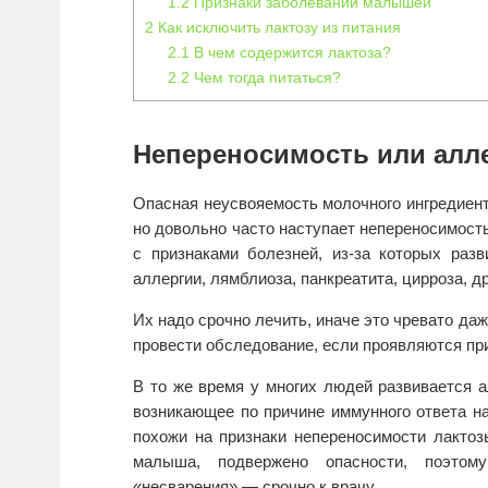
1.2
Признаки заболеваний малышей
2
Как исключить лактозу из питания
2.1
В чем содержится лактоза?
2.2
Чем тогда питаться?
Непереносимость или алл
Опасная неусвояемость молочного ингредиент
но довольно часто наступает непереносимост
с признаками болезней, из-за которых раз
аллергии, лямблиоза, панкреатита, цирроза, др
Их надо срочно лечить, иначе это чревато да
провести обследование, если проявляются пр
В то же время у многих людей развивается а
возникающее по причине иммунного ответа н
похожи на признаки непереносимости лактоз
малыша, подвержено опасности, поэтом
«несварения» — срочно к врачу.