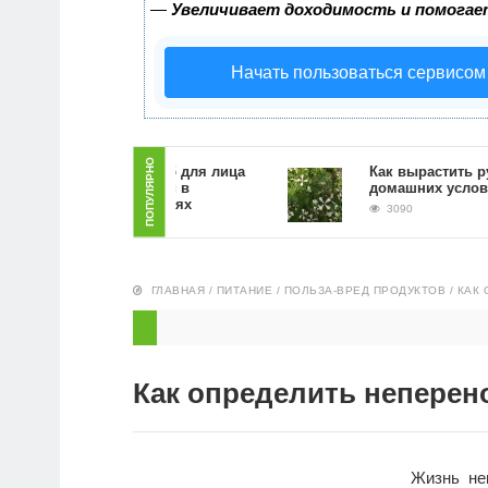
—
Увеличивает доходимость и помогае
Начать пользоваться сервисом
ПОПУЛЯРНО
Как сделать скраб для лица
Как вырастить руккол
из кофейной гущи в
домашних условиях
домашних условиях
3090
5444
ГЛАВНАЯ
/
ПИТАНИЕ
/
ПОЛЬЗА-ВРЕД ПРОДУКТОВ
/
КАК
Как определить неперен
Жизнь не