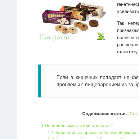
генетиче
усваивать
Так непе
признака
полным о
расщепля
галактозу 
Если в кишечник попадает не фе
проблемы с пищеварением из-за б
Содержание статьи:
[
Скры
1
Непереносимость или аллергия?
1.1
Характерные признаки болезней взросл