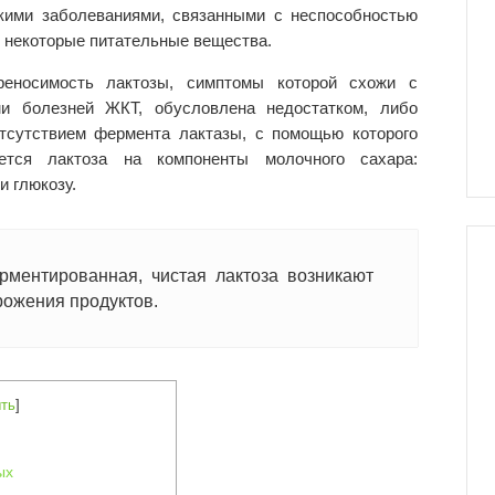
скими заболеваниями, связанными с неспособностью
 некоторые питательные вещества.
реносимость лактозы, симптомы которой схожи с
ми болезней ЖКТ, обусловлена недостатком, либо
тсутствием фермента лактазы, с помощью которого
ется лактоза на компоненты молочного сахара:
и глюкозу.
рментированная, чистая лактоза возникают
рожения продуктов.
ть
]
ых