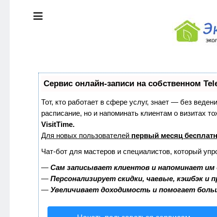
ЭКОЛОГИЯ
ДОМА
КРАСОТА И
ЗДОРОВЬЕ
ПИТАНИЕ
СТИЛЬ
Сервис онлайн-записи на собственном Tel
ЖИЗНИ
ЭКО-
Тот, кто работает в сфере услуг, знает — без веден
НОВОСТИ
расписание, но и напоминать клиентам о визитах 
ЭКОЛОГИЯ
VisitTime.
ДОМА
Для новых пользователей
первый месяц бесплат
ЭКО-
БЛОГ
Чат-бот для мастеров и специалистов, который упр
КРАСОТА И
ЗДОРОВЬЕ
—
Сам записывает клиентов и напоминает им 
—
Персонализирует скидки, чаевые, кэшбэк и 
—
Увеличивает доходимость и помогает боль
ПИТАНИЕ
ЭКО-