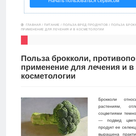
Начать пользоваться сервисом
НОВОСТИ
ЭКО-
ГЛАВНАЯ
/
ПИТАНИЕ
/
ПОЛЬЗА-ВРЕД ПРОДУКТОВ
/
ПОЛЬЗА БРОК
ПРИМЕНЕНИЕ ДЛЯ ЛЕЧЕНИЯ И В КОСМЕТОЛОГИИ
БЛОГ
Польза брокколи, противопо
применение для лечения и в
косметологии
Брокколи отно
растениям, от
соцветиями темно
— подвид цветн
продукт ее селекц
выращена практ