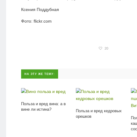
Ксения Поддубная
Фото: flickr.com
20
НА ЭТУ ЖЕ ТЕМУ:
Польза и вред вина: а в
вине ли истина?
Польза и вред кедровых
орешков
По
ка
сос