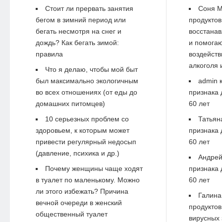
Стоит ли прервать занятия
Соня М
бегом в зимний период или
продуктов
бегать несмотря на снег и
восстанав
дождь? Как бегать зимой:
и помогаю
правила
воздейств
алкоголя 
Что я делаю, чтобы мой быт
был максимально экологичным
admin
к
во всех отношениях (от еды до
признака 
домашних питомцев)
60 лет
10 серьезных проблем со
Татьян
здоровьем, к которым может
признака 
привести регулярный недосып
60 лет
(давление, психика и др.)
Андре
Почему женщины чаще ходят
признака 
в туалет по маленькому. Можно
60 лет
ли этого избежать? Причина
Галина
вечной очереди в женский
продуктов
общественный туалет
вирусных 