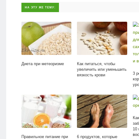
НА ЭТУ ЖЕ ТЕМУ:
Диета при метеоризме
Как питаться, чтобы
увеличить или уменьшить
3 
вязкость крови
ко
уро
то
вк
Как
за
10 
во
Правильное питание при
6 продуктов, которые