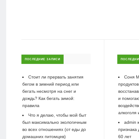
ПОСЛЕДНИЕ ЗАПИСИ
ПОСЛЕДНИ
Стоит ли прервать занятия
Соня М
бегом в зимний период или
продуктов
бегать несмотря на снег и
восстанав
дождь? Как бегать зимой:
и помогаю
правила
воздейств
алкоголя 
Что я делаю, чтобы мой быт
был максимально экологичным
admin
к
во всех отношениях (от еды до
признака 
домашних питомцев)
60 лет