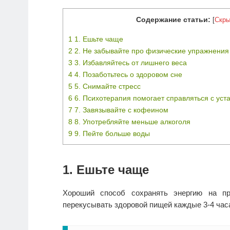
Содержание статьи:
[
Скры
1
1. Ешьте чаще
2
2. Не забывайте про физические упражнения
3
3. Избавляйтесь от лишнего веса
4
4. Позаботьтесь о здоровом сне
5
5. Снимайте стресс
6
6. Психотерапия помогает справляться с уст
7
7. Завязывайте с кофеином
8
8. Употребляйте меньше алкоголя
9
9. Пейте больше воды
1. Ешьте чаще
Хороший способ сохранять энергию на пр
перекусывать здоровой пищей каждые 3-4 часа,