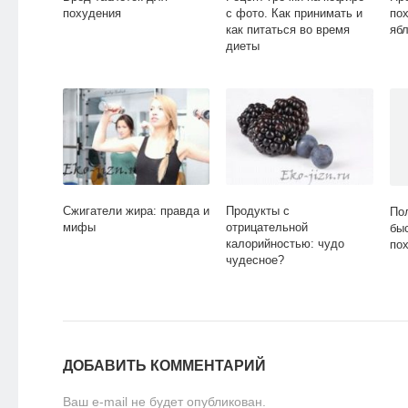
похудения
с фото. Как принимать и
по
как питаться во время
яб
диеты
Сжигатели жира: правда и
Продукты с
По
мифы
отрицательной
бы
калорийностью: чудо
по
чудесное?
ДОБАВИТЬ КОММЕНТАРИЙ
Ваш e-mail не будет опубликован.