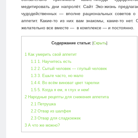
медитировать дни напролёт. Сайт Эко-жизнь предлага
чудодейственных — вполне рациональных советов о т
аппетит. Какие-то из них вам знакомы, какие-то нет. 
желательно все вместе — в комплексе — и постоянно.
Содержание статьи:
[
Скрыть
]
1
Как умерить свой аппетит
1.1
1. Научитесь есть
1.2
2. Сытый человек — глупый человек
1.3
3. Ешьте часто, но мало
1.4
4. Во всём виноват цвет тарелки
1.5
5. Когда я ем, я глух и нем!
2
Народные рецепты для снижения аппетита
2.1
Петрушка
2.2
Отвар из шалфея
2.3
Отвар для сладкоежек
3
А что же можно?