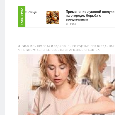
ЗДОРОВЬЕ
ПОПУЛЯРНО
 скраб для лица
Применение луковой шелухи
 гущи в
на огороде: борьба с
словиях
вредителями
ПИТАНИЕ
2518
ЭКО-
НОВОСТИ
ГЛАВНАЯ
/
КРАСОТА И ЗДОРОВЬЕ
/
ПОХУДЕНИЕ БЕЗ ВРЕДА
/
КАК
АППЕТИТОМ: ДЕЛЬНЫЕ СОВЕТЫ И НАРОДНЫЕ СРЕДСТВА