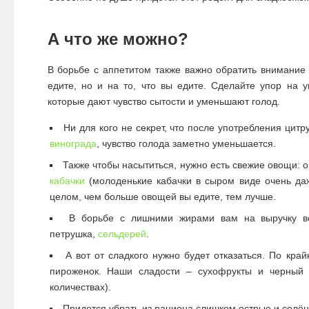
А что же можно?
В борьбе с аппетитом также важно обратить внимание н
едите, но и на то, что вы едите. Сделайте упор на у
которые дают чувство сытости и уменьшают голод.
Ни для кого не секрет, что после употребления цитр
винограда
, чувство голода заметно уменьшается.
Также чтобы насытиться, нужно есть свежие овощи: ог
кабачки
(молоденькие кабачки в сыром виде очень да
целом, чем больше овощей вы едите, тем лучше.
В борьбе с лишними жирами вам на выручку вс
петрушка,
сельдерей
.
А вот от сладкого нужно будет отказаться. По край
пироженок. Наши сладости – сухофрукты и черны
количествах).
Придется убрать из рациона слишком острые и солё