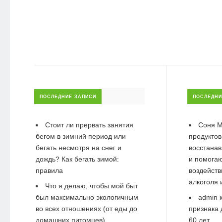
ПОСЛЕДНИЕ ЗАПИСИ
ПОСЛЕДНИ
Стоит ли прервать занятия
Соня М
бегом в зимний период или
продуктов
бегать несмотря на снег и
восстанав
дождь? Как бегать зимой:
и помогаю
правила
воздейств
алкоголя 
Что я делаю, чтобы мой быт
был максимально экологичным
admin
к
во всех отношениях (от еды до
признака 
домашних питомцев)
60 лет