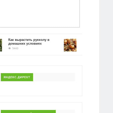
Как вырастить рукколу в
Применение луковой ш
домашних условиях
на огороде: борьба с
вредителями
5443
5003
ЯНДЕКС.ДИРЕКТ