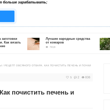
т больше зарабатывать;
товки
Лучшие народные средства
 вязать
от комаров
7918
Ы
/
РЕЦЕПТ ОВСЯНОГО ОТВАРА. КАК ПОЧИСТИТЬ ПЕЧЕНЬ И ПОЧКИ
2
836
5
 Как почистить печень и