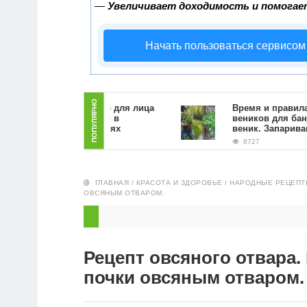
—
Увеличивает доходимость и помогае
Начать пользоваться сервисом
ПОПУЛЯРНО
Как сделать скраб для лица
Время и правила заго
из кофейной гущи в
веников для бани. Как
домашних условиях
веник. Запаривание
9333
8727
ГЛАВНАЯ
/
КРАСОТА И ЗДОРОВЬЕ
/
НАРОДНЫЕ РЕЦЕПТ
ОВСЯНЫМ ОТВАРОМ.
Рецепт овсяного отвара.
почки овсяным отваром.