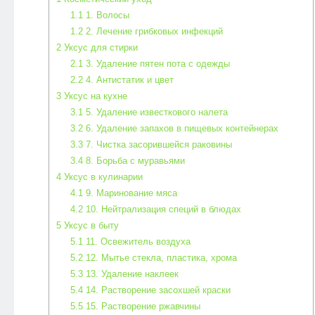
1.1
1. Волосы
1.2
2. Лечение грибковых инфекций
2
Уксус для стирки
2.1
3. Удаление пятен пота с одежды
2.2
4. Антистатик и цвет
3
Уксус на кухне
3.1
5. Удаление известкового налета
3.2
6. Удаление запахов в пищевых контейнерах
3.3
7. Чистка засорившейся раковины
3.4
8. Борьба с муравьями
4
Уксус в кулинарии
4.1
9. Маринование мяса
4.2
10. Нейтрализация специй в блюдах
5
Уксус в быту
5.1
11. Освежитель воздуха
5.2
12. Мытье стекла, пластика, хрома
5.3
13. Удаление наклеек
5.4
14. Растворение засохшей краски
5.5
15. Растворение ржавчины