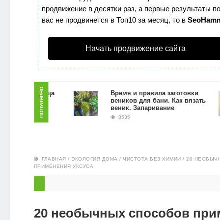
продвижение в десятки раз, а первые результаты по
ЗДОРОВЬЕ
вас не продвинется в Топ10 за месяц, то в
SeoHam
ПИТАНИЕ
Начать продвижение сайта
ЭКО-
НОВОСТИ
ПОПУЛЯРНО
б для лица
Время и правила заготовки
и в
веников для бани. Как вязать
иях
веник. Запаривание
8535
ГЛАВНАЯ
/
ЭКОЛОГИЯ ДОМА
/
ЧИСТОТА БЕЗ ХИМИИ
/
20 НЕОБЫЧ
ПРИМЕНЕНИЯ УКСУСА
20 необычных способов при