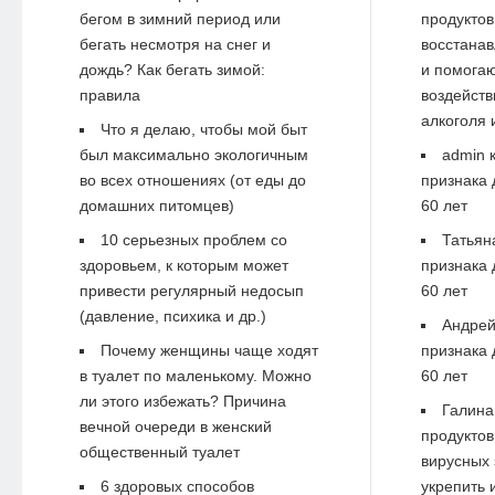
бегом в зимний период или
продуктов
бегать несмотря на снег и
восстанав
дождь? Как бегать зимой:
и помогаю
правила
воздейств
алкоголя 
Что я делаю, чтобы мой быт
был максимально экологичным
admin
к
во всех отношениях (от еды до
признака 
домашних питомцев)
60 лет
10 серьезных проблем со
Татьян
здоровьем, к которым может
признака 
привести регулярный недосып
60 лет
(давление, психика и др.)
Андре
Почему женщины чаще ходят
признака 
в туалет по маленькому. Можно
60 лет
ли этого избежать? Причина
Галина
вечной очереди в женский
продуктов
общественный туалет
вирусных 
6 здоровых способов
укрепить 