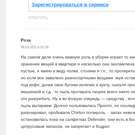
Зарегистрироваться в сервисе
ОТВЕТИТЬ
Роза
08.03.2011 в 02:28
На самом деле очень важную роль в уборке играет то ка
хранение вещей в квартире и насколько она захламлена
пустые, я имею в виду полки, столики и т.п., то протерет
но если все завалено разносортными вещами: муж остави
под кофе, дочка свои бусики-колечки и куклу, сынуля пр
машинкой и т.д., то пыль протирать скорее всего никто н
это разгребать. Ну а во вторую очередь — средства , к
пыль вытираем. Долгоп пользовалась Пронто, но после
разочаровал, пробовала Chirton полироль… запах невозм
остановилась пока на салфетках Defender, они есть в бо
цитрусовым запахом, не напрягает и бодрит.