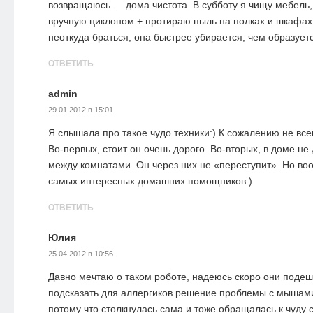
возвращаюсь — дома чистота. В субботу я чищу мебель,
вручную циклоном + протираю пыль на полках и шкафах. 
неоткуда браться, она быстрее убирается, чем образуетс
ОТВЕТИТЬ
admin
29.01.2012 в 15:01
Я слышала про такое чудо техники:) К сожалению не все
Во-первых, стоит он очень дорого. Во-вторых, в доме не
между комнатами. Он через них не «переступит». Но во
самых интересных домашних помощников:)
ОТВЕТИТЬ
Юлия
25.04.2012 в 10:56
Давно мечтаю о таком роботе, надеюсь скоро они поде
подсказать для аллергиков решение проблемы с мышами
потому что столкнулась сама и тоже обращалась к чуду 