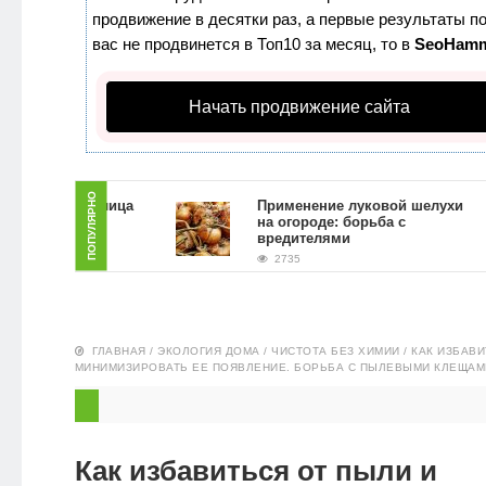
продвижение в десятки раз, а первые результаты по
ЗДОРОВЬЕ
вас не продвинется в Топ10 за месяц, то в
SeoHam
ПИТАНИЕ
Начать продвижение сайта
ЭКО-
НОВОСТИ
ПОПУЛЯРНО
раб для лица
Применение луковой шелухи
ущи в
на огороде: борьба с
овиях
вредителями
2735
ГЛАВНАЯ
/
ЭКОЛОГИЯ ДОМА
/
ЧИСТОТА БЕЗ ХИМИИ
/
КАК ИЗБАВИ
МИНИМИЗИРОВАТЬ ЕЕ ПОЯВЛЕНИЕ. БОРЬБА С ПЫЛЕВЫМИ КЛЕЩАМ
Как избавиться от пыли и