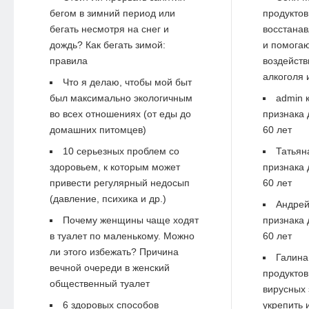
бегом в зимний период или
продуктов
бегать несмотря на снег и
восстанав
дождь? Как бегать зимой:
и помогаю
правила
воздейств
алкоголя 
Что я делаю, чтобы мой быт
был максимально экологичным
admin
к
во всех отношениях (от еды до
признака 
домашних питомцев)
60 лет
10 серьезных проблем со
Татьян
здоровьем, к которым может
признака 
привести регулярный недосып
60 лет
(давление, психика и др.)
Андре
Почему женщины чаще ходят
признака 
в туалет по маленькому. Можно
60 лет
ли этого избежать? Причина
Галина
вечной очереди в женский
продуктов
общественный туалет
вирусных 
6 здоровых способов
укрепить 