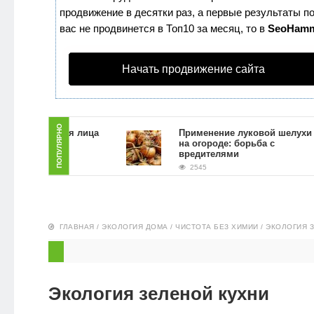
продвижение в десятки раз, а первые результаты по
ЗДОРОВЬЕ
вас не продвинется в Топ10 за месяц, то в
SeoHam
ПИТАНИЕ
Начать продвижение сайта
ЭКО-
НОВОСТИ
ПОПУЛЯРНО
ь скраб для лица
Применение луковой шелухи
й гущи в
на огороде: борьба с
условиях
вредителями
2545
ГЛАВНАЯ
/
ЭКОЛОГИЯ ДОМА
/
ЧИСТОТА БЕЗ ХИМИИ
/
ЭКОЛОГИЯ 
Экология зеленой кухни