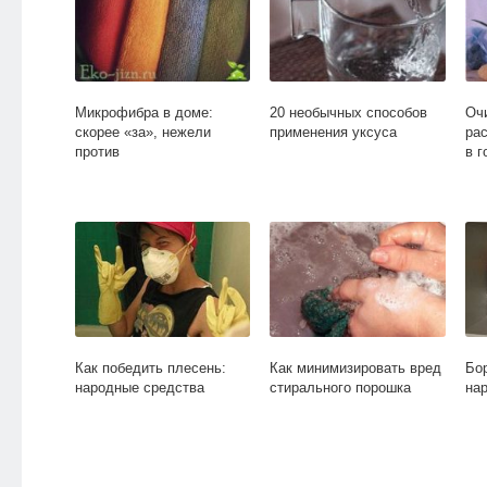
Микрофибра в доме:
20 необычных способов
Оч
скорее «за», нежели
применения уксуса
рас
против
в г
Как победить плесень:
Как минимизировать вред
Бо
народные средства
стирального порошка
на