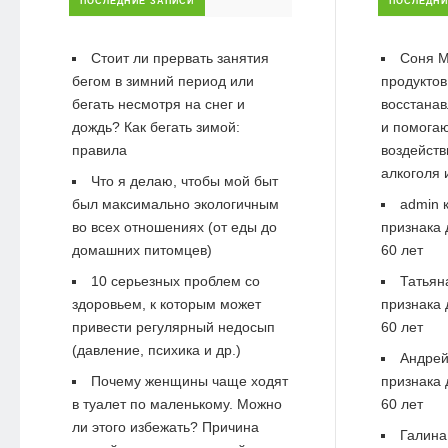
ПОСЛЕДНИЕ ЗАПИСИ
ПОСЛЕДНИ
Стоит ли прервать занятия
Соня М
бегом в зимний период или
продуктов
бегать несмотря на снег и
восстанав
дождь? Как бегать зимой:
и помогаю
правила
воздейств
алкоголя 
Что я делаю, чтобы мой быт
был максимально экологичным
admin
к
во всех отношениях (от еды до
признака 
домашних питомцев)
60 лет
10 серьезных проблем со
Татьян
здоровьем, к которым может
признака 
привести регулярный недосып
60 лет
(давление, психика и др.)
Андре
Почему женщины чаще ходят
признака 
в туалет по маленькому. Можно
60 лет
ли этого избежать? Причина
Галина