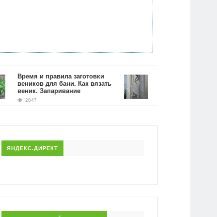
Время и правила заготовки
Народные способы чис
веников для бани. Как вязать
ковра и выведеия пяте
веник. Запаривание
домашних условиях
2847
2174
ЯНДЕКС.ДИРЕКТ