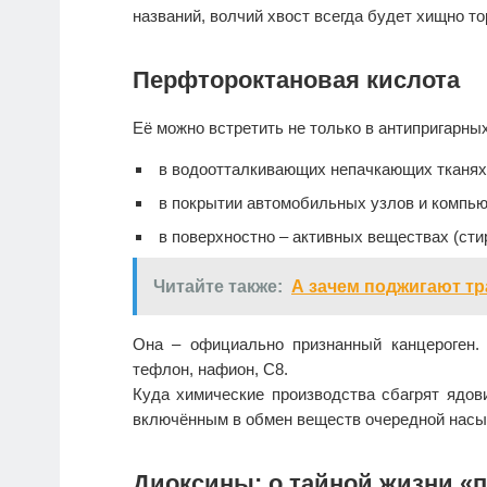
названий, волчий хвост всегда будет хищно то
Перфтороктановая кислота
Её можно встретить не только в антипригарных
в водоотталкивающих непачкающих тканях 
в покрытии автомобильных узлов и компь
в поверхностно – активных веществах (ст
Читайте также:
А зачем поджигают тр
Она – официально признанный канцероген.
тефлон, нафион, С8.
Куда химические производства сбагрят ядов
включённым в обмен веществ очередной насыщ
Диоксины: о тайной жизни 