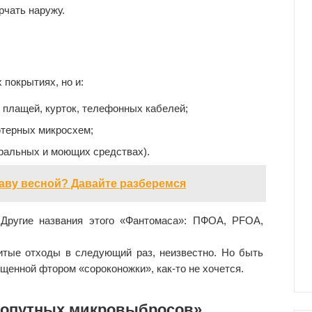
рчать наружу.
 покрытиях, но и:
плащей, курток, телефонных кабелей;
ютерных микросхем;
иральных и моющих средствах).
аву весной? Давайте разберемся
 Другие названия этого «Фантомаса»: ПФОА, PFOA,
итые отходы в следующий раз, неизвестно. Но быть
енной фтором «сороконожки», как-то не хочется.
«попутных микровыбросов»