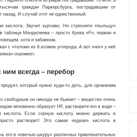
ысячам граждан Паркерсбурга, пострадавшим от
т назад. И случай этот не единственный.
я кислота. Звучит курчаво. Но стряхните «пыльцу»
в таблице Менделеева – просто буква «F», первая и
ловещем, хотя и забавном.
» с «телом» из 8 атомов углерода. А вот «ног» у неё
ножка» охромеет.
 ним всегда – перебор
продукт, который нужно куда-то деть, для организма
Но свободным он никогда не бывает – вещество очень
родом мгновенно образует HF, растворите его в воде –
я) кислота. Если серную кислоту можно держать в
просто растворит! Это самая «едкая» кислота в
ячь его в «овечью шкуру» различных привлекательных