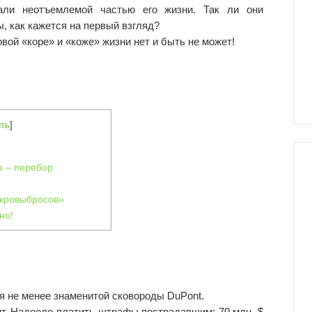
али неотъемлемой частью его жизни. Так ли они
, как кажется на первый взгляд?
вой «коре» и «коже» жизни нет и быть не может!
ть
]
а – перебор
икровыбросов»
но!
я не менее знаменитой сковороды DuPont.
т. Надоело платить штрафы пострадавшим: 70 млн. $