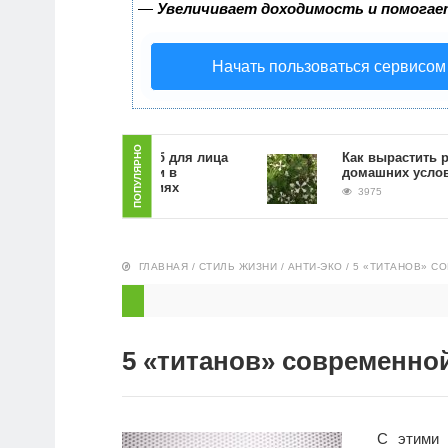
—
Увеличивает доходимость и помогае
Начать пользоваться сервисом
ПОПУЛЯРНО
Как сделать скраб для лица
Как вырастить руккол
из кофейной гущи в
домашних условиях
домашних условиях
3975
6912
ГЛАВНАЯ
/
СТИЛЬ ЖИЗНИ
/
АНТИ-ЭКО
/
5 «ТИТАНОВ» С
5 «титанов» современно
С этими 