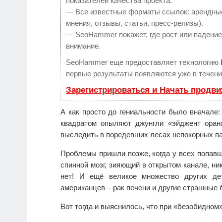
показателей качества проекта.
— Все известные форматы ссылок: арендные
мнения, отзывы, статьи, пресс-релизы).
— SeoHammer покажет, где рост или падение,
внимание.
SeoHammer еще предоставляет технологию
первые результаты появляются уже в течени
Зарегистрироваться и Начать продв
А как просто до гениальности было вначале:
квадратом опыляют джунгли «эйджент оран
выследить в поредевших лесах непокорных па
Проблемы пришли позже, когда у всех попавши
спинной мозг, зияющий в открытом канале, ни
нет! И ещё великое множество других де
американцев – рак печени и другие страшные 
Вот тогда и выяснилось, что при «безобидном»