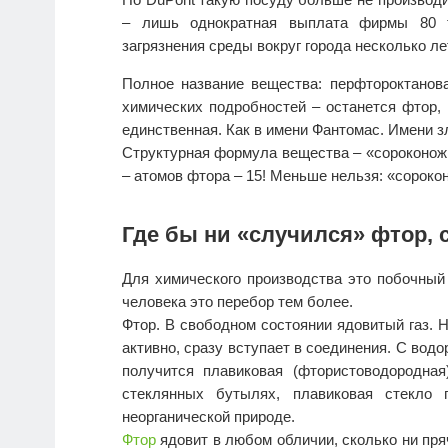
– лишь однократная выплата фирмы 80 т
загрязнения среды вокруг города несколько ле
Полное название вещества: перфтороктанова
химических подробностей – останется фтор, 
единственная. Как в имени Фантомас. Имени з
Структурная формула вещества – «сороконожка
– атомов фтора – 15! Меньше нельзя: «сороко
Где бы ни «случился» фтор, с
Для химического производства это побочный 
человека это перебор тем более.
Фтор. В свободном состоянии ядовитый газ. 
активно, сразу вступает в соединения. С водо
получится плавиковая (фтористоводородна
стеклянных бутылях, плавиковая стекло 
неорганической природе.
Фтор
ядовит в любом обличии, сколько ни пр