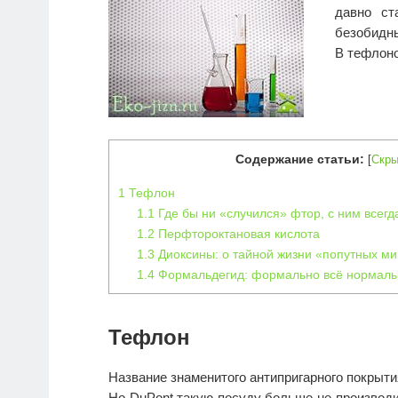
давно ст
безобидны
В тефлоно
Содержание статьи:
[
Скры
1
Тефлон
1.1
Где бы ни «случился» фтор, с ним всегд
1.2
Перфтороктановая кислота
1.3
Диоксины: о тайной жизни «попутных м
1.4
Формальдегид: формально всё нормаль
Тефлон
Название знаменитого антипригарного покрыти
Но DuPont такую посуду больше не производи