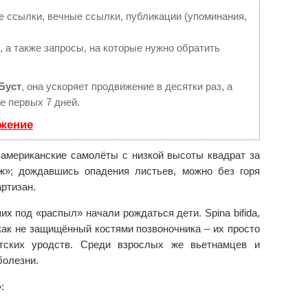
 ссылки, вечные ссылки, публикации (упоминания,
 а также запросы, на которые нужно обратить
Буст
, она ускоряет продвижение в десятки раз, а
е первых 7 дней.
ижение
 американские самолёты с низкой высоты квадрат за
ж»; дождавшись опадения листьев, можно без горя
ртизан.
х под «распыл» начали рождаться дети. Spina bifida,
как не защищённый костями позвоночника – их просто
тских уродств. Среди взрослых же вьетнамцев и
болезни.
: