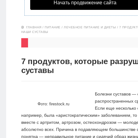
Начать продвижение сайта
НОВОСТИ
ЭКО-
ГЛАВНАЯ
/
ПИТАНИЕ
/
ЛЕЧЕБНОЕ ПИТАНИЕ И ДИЕТЫ
/
7 ПРОДУК
БЛОГ
НАШИ СУСТАВЫ
7 продуктов, которые разру
суставы
Болезни суставов — 
распространенных с
Фото: firestock.ru
Если еще несколько 
например, была «аристократическим» заболеванием, то 
вместе с артритом, артрозом, остеохондрозом — молод
абсолютно всех. Причина в подавляющем большинстве 
понятна — неправильное питание и сидячий образ жизни