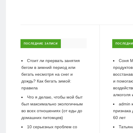
ПОСЛЕДНИЕ ЗАПИСИ
ПОСЛЕДНИ
Стоит ли прервать занятия
Соня М
бегом в зимний период или
продуктов
бегать несмотря на снег и
восстанав
дождь? Как бегать зимой:
и помогаю
правила
воздейств
алкоголя 
Что я делаю, чтобы мой быт
был максимально экологичным
admin
к
во всех отношениях (от еды до
признака 
домашних питомцев)
60 лет
10 серьезных проблем со
Татьян