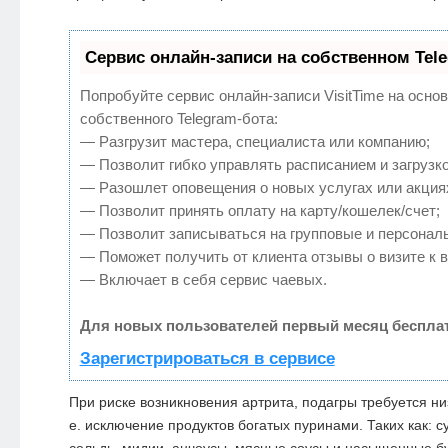
Сервис онлайн-записи на собственном Tel
Попробуйте сервис онлайн-записи VisitTime на осно
собственного Telegram-бота:
— Разгрузит мастера, специалиста или компанию;
— Позволит гибко управлять расписанием и загрузко
— Разошлет оповещения о новых услугах или акция
— Позволит принять оплату на карту/кошелек/счет;
— Позволит записываться на групповые и персонал
— Поможет получить от клиента отзывы о визите к в
— Включает в себя сервис чаевых.
Для новых пользователей первый месяц бесплат
Зарегистрироваться в сервисе
При риске возникновения артрита, подагры требуется
ни
е. исключение продуктов богатых пуринами. Таких как: с
сельдь, мидии, анчоусы, мясные соусы и насыщенные б