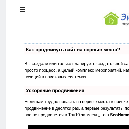
ЭКОЛОГИЯ
ДОМА
КРАСОТА И
ЗДОРОВЬЕ
ПИТАНИЕ
СТИЛЬ
Как продвинуть сайт на первые места?
ЖИЗНИ
ЭКО-
Вы создали или только планируете создать свой сай
НОВОСТИ
просто процесс, а целый комплекс мероприятий, н
ЭКОЛОГИЯ
позиций в поисковых системах.
ДОМА
ЭКО-
БЛОГ
Ускорение продвижения
КРАСОТА И
ЗДОРОВЬЕ
Если вам трудно попасть на первые места в поиск
продвижение в десятки раз, а первые результаты по
ПИТАНИЕ
вас не продвинется в Топ10 за месяц, то в
SeoHam
ЭКО-