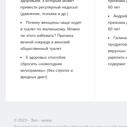
здоровьем, к которым может
признака 
привести регулярный недосып
60 лет
(давление, психика и др.)
Андре
Почему женщины чаще ходят
признака 
в туалет по маленькому. Можно
60 лет
ли этого избежать? Причина
Галина
вечной очереди в женский
продуктов
общественный туалет
вирусных 
6 здоровых способов
укрепить 
сбросить «новогодние
содержат 
килограммы» (без строгих и
вредных диет)
© 2023 - Эко - жизнь.
Копирование материалов без обратной ссылки на сайт зап