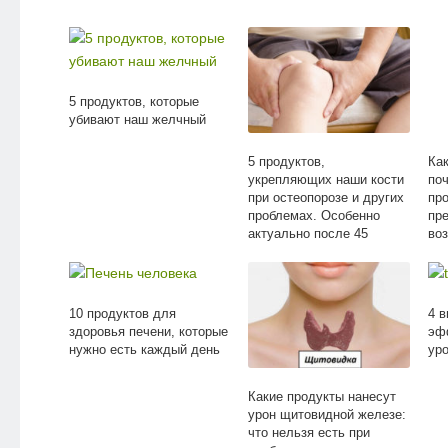
5 продуктов, которые
убивают наш желчный
5 продуктов,
Как
укрепляющих наши кости
поч
при остеопорозе и других
про
проблемах. Особенно
пр
актуально после 45
во
ка
10 продуктов для
4 в
здоровья печени, которые
эф
нужно есть каждый день
уро
Какие продукты нанесут
урон щитовидной железе:
что нельзя есть при