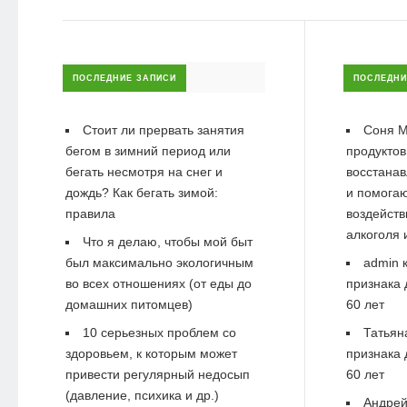
ПОСЛЕДНИЕ ЗАПИСИ
ПОСЛЕДНИ
Стоит ли прервать занятия
Соня М
бегом в зимний период или
продуктов
бегать несмотря на снег и
восстанав
дождь? Как бегать зимой:
и помогаю
правила
воздейств
алкоголя 
Что я делаю, чтобы мой быт
был максимально экологичным
admin
к
во всех отношениях (от еды до
признака 
домашних питомцев)
60 лет
10 серьезных проблем со
Татьян
здоровьем, к которым может
признака 
привести регулярный недосып
60 лет
(давление, психика и др.)
Андре