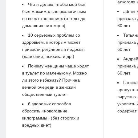
алкоголя 
Что я делаю, чтобы мой быт
был максимально экологичным
admin
к
во всех отношениях (от еды до
признака 
домашних питомцев)
60 лет
10 серьезных проблем со
Татьян
здоровьем, к которым может
признака 
привести регулярный недосып
60 лет
(давление, психика и др.)
Андре
Почему женщины чаще ходят
признака 
в туалет по маленькому. Можно
60 лет
ли этого избежать? Причина
Галина
вечной очереди в женский
продуктов
общественный туалет
вирусных 
6 здоровых способов
укрепить 
сбросить «новогодние
содержат 
килограммы» (без строгих и
вредных диет)