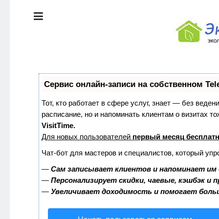
ЭКОЛОГИЯ
ДОМА
КРАСОТА И
ЗДОРОВЬЕ
ПИТАНИЕ
СТИЛЬ
Сервис онлайн-записи на собственном Tel
ЖИЗНИ
ЭКО-
Тот, кто работает в сфере услуг, знает — без веден
НОВОСТИ
расписание, но и напоминать клиентам о визитах 
ЭКОЛОГИЯ
VisitTime.
ДОМА
Для новых пользователей
первый месяц бесплат
ЭКО-
БЛОГ
Чат-бот для мастеров и специалистов, который упр
КРАСОТА И
ЗДОРОВЬЕ
—
Сам записывает клиентов и напоминает им 
—
Персонализирует скидки, чаевые, кэшбэк и 
—
Увеличивает доходимость и помогает боль
ПИТАНИЕ
ЭКО-