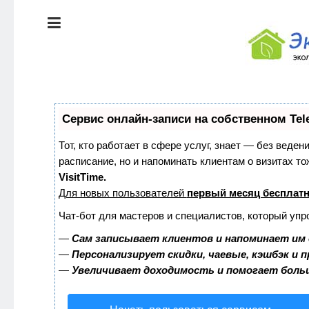
ЭКОЛОГИЯ
ДОМА
КРАСОТА И
ЗДОРОВЬЕ
ПИТАНИЕ
СТИЛЬ
Сервис онлайн-записи на собственном Tel
ЖИЗНИ
ЭКО-
Тот, кто работает в сфере услуг, знает — без веден
НОВОСТИ
расписание, но и напоминать клиентам о визитах 
ЭКОЛОГИЯ
VisitTime.
ДОМА
Для новых пользователей
первый месяц бесплат
ЭКО-
БЛОГ
Чат-бот для мастеров и специалистов, который упр
КРАСОТА И
ЗДОРОВЬЕ
—
Сам записывает клиентов и напоминает им 
—
Персонализирует скидки, чаевые, кэшбэк и 
—
Увеличивает доходимость и помогает боль
ПИТАНИЕ
ЭКО-