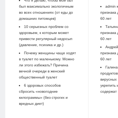
Что я делаю, чтобы мой быт
был максимально экологичным
admin
к
во всех отношениях (от еды до
признака 
домашних питомцев)
60 лет
10 серьезных проблем со
Татьян
здоровьем, к которым может
признака 
привести регулярный недосып
60 лет
(давление, психика и др.)
Андре
Почему женщины чаще ходят
признака 
в туалет по маленькому. Можно
60 лет
ли этого избежать? Причина
Галина
вечной очереди в женский
продуктов
общественный туалет
вирусных 
6 здоровых способов
укрепить 
сбросить «новогодние
содержат 
килограммы» (без строгих и
вредных диет)