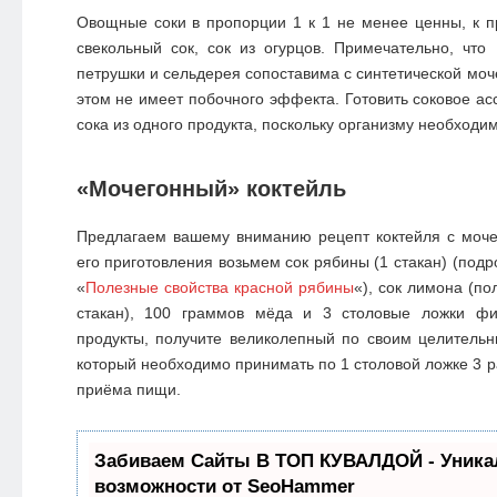
Овощные соки в пропорции 1 к 1 не менее ценны, к п
свекольный сок, сок из огурцов. Примечательно, что 
петрушки и сельдерея сопоставима с синтетической моч
этом не имеет побочного эффекта. Готовить соковое ас
сока из одного продукта, поскольку организму необходи
«Мочегонный» коктейль
Предлагаем вашему вниманию рецепт коктейля с моч
его приготовления возьмем сок рябины (1 стакан) (подр
«
Полезные свойства красной рябины
«), сок лимона (по
стакан), 100 граммов мёда и 3 столовые ложки фи
продукты, получите великолепный по своим целительн
который необходимо принимать по 1 столовой ложке 3 р
приёма пищи.
Забиваем Сайты В ТОП КУВАЛДОЙ - Уник
возможности от SeoHammer