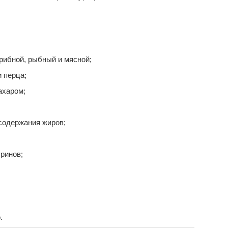
грибной, рыбный и мясной;
 перца;
ахаром;
содержания жиров;
ринов;
.