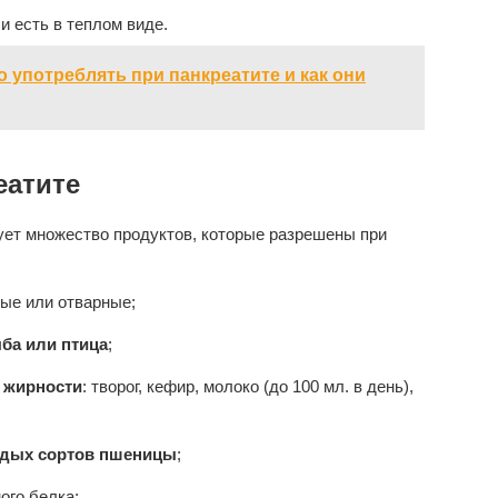
и есть в теплом виде.
о употреблять при панкреатите и как они
еатите
ует множество продуктов, которые разрешены при
ные или отварные;
ба или птица
;
 жирности
: творог, кефир, молоко (до 100 мл. в день),
ердых сортов пшеницы
;
ого белка;