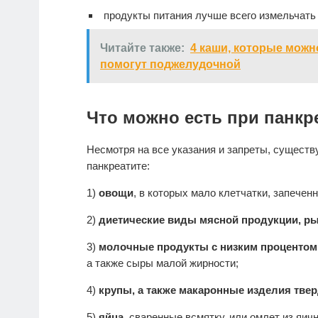
продукты питания лучше всего измельчать 
Читайте также:
4 каши, которые можн
помогут поджелудочной
Что можно есть при панкр
Несмотря на все указания и запреты, существ
панкреатите:
1)
овощи
, в которых мало клетчатки, запечен
2)
диетические виды мясной продукции, ры
3)
молочные продукты с низким процентом
а также сыры малой жирности;
4)
крупы, а также макаронные изделия тв
5)
яйца
, сваренные всмятку, или омлет из яичн