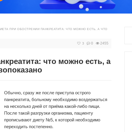
ИЕТА ПРИ ОБОСТРЕНИИ ПАНКРЕАТИТА: ЧТО МОЖНО ЕСТЬ, А ЧТО
0
2455
3
нкреатита: что можно есть, а
ивопоказано
Обычно, сразу же после приступа острого
панкреатита, больному необходимо воздержаться
на несколько дней от приёма какой-либо пищи.
После такой разгрузки организма, пациенту
прописывают диету №5, к которой необходимо
переходить постепенно.