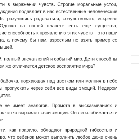
сти в выражении чувств. Строгие моральные устои,
уждения подавляет в нас естественные человеческие
ы разучились радоваться, сочувствовать, искренне
 Однако на нашей планете есть еще существа,
ие способность к проявлению этих чувств – это наши
да, а почему бы нам, взрослым не взять пример со
лышей.
, полный впечатлений и событий мир. Дети способны
ем же отличается детское восприятие мира?
 бабочка, порхающая над цветком или молния в небе
ны пропускать через себя все виды эмоций. Недаром
итя».
е не имеет аналогов. Прямота в высказываниях и
ок четко выражает свои эмоции. Он легко обижается и
е.
ети, как правило, обладают природной гибкостью и
ово, что ребенок может выполнить любое даже очень