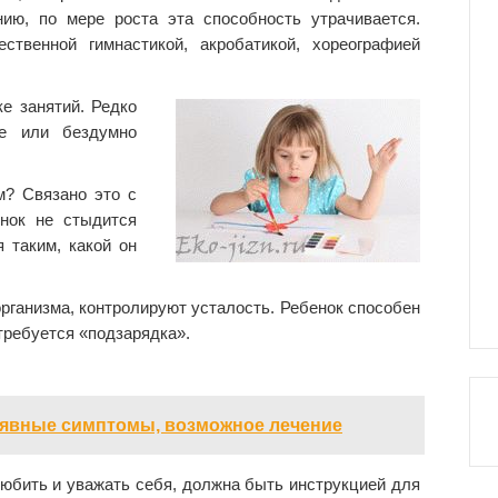
ию, по мере роста эта способность утрачивается.
ственной гимнастикой, акробатикой, хореографией
е занятий. Редко
ке или бездумно
м? Связано это с
енок не стыдится
я таким, какой он
организма, контролируют усталость. Ребенок способен
 требуется «подзарядка».
 явные симптомы, возможное лечение
любить и уважать себя, должна быть инструкцией для