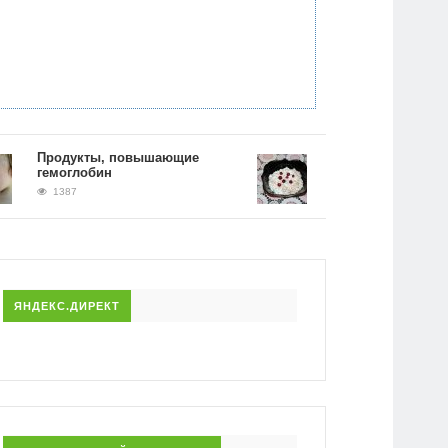
Продукты, повышающие
Рецепт гречки на кефир
гемоглобин
фото. Как принимать и 
питаться во время дие
1387
1380
ЯНДЕКС.ДИРЕКТ