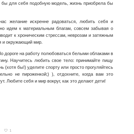
и бы для себя подобную модель, жизнь приобрела бы
нас желание искренне радоваться, любить себя и
но идем к материальным благам, совсем забывая о
иводит к хроническим стрессам, неврозам и затяжным
я и окружающий мир.
По дороге на работу полюбоваться белыми облаками в
тину. Научитесь любить свое тело: принимайте пищу
нь (хотя бы!) уделите спорту или просто прогуляйтесь
льно не пироженкой;) ), отдохните, когда вам это
т. Любите себя и мир вокруг, как это делают дети!
1