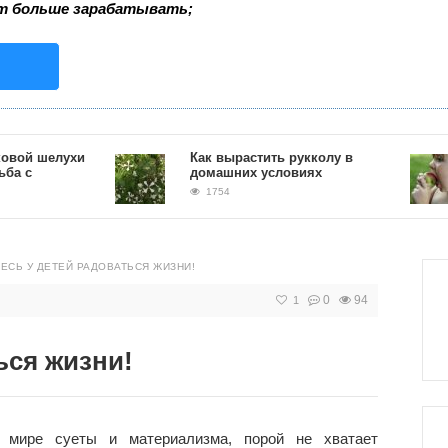
т больше зарабатывать;
шелухи
Как вырастить рукколу в
домашних условиях
1754
ЕСЬ У ДЕТЕЙ РАДОВАТЬСЯ ЖИЗНИ!
0
94
1
ься жизни!
мире суеты и материализма, порой не хватает