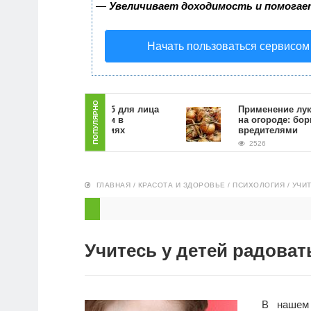
—
Увеличивает доходимость и помогае
Начать пользоваться сервисом
ПОПУЛЯРНО
Как сделать скраб для лица
Применение луковой 
из кофейной гущи в
на огороде: борьба с
домашних условиях
вредителями
2830
2526
ГЛАВНАЯ
/
КРАСОТА И ЗДОРОВЬЕ
/
ПСИХОЛОГИЯ
/
УЧИТ
Учитесь у детей радоват
В нашем 