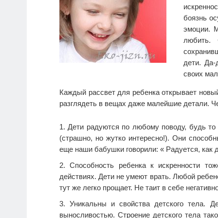
искренно
боязнь ос
эмоции. М
любить.
сохранивш
дети. Да-
своих ма
Каждый рассвет для ребенка открывает новый
разглядеть в вещах даже малейшие детали. Ч
Дети радуются по любому поводу, будь то
(страшно, но жутко интересно!). Они способ
еще наши бабушки говорили: « Радуется, как д
Способность ребенка к искренности тож
действиях. Дети не умеют врать. Любой ребен
тут же легко прощает. Не таит в себе негативно
Уникальны и свойства детского тела. Д
выносливостью. Строение детского тела так