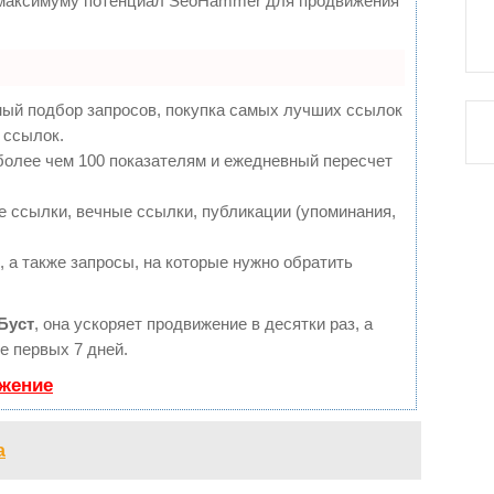
о максимуму потенциал SeoHammer для продвижения
ный подбор запросов, покупка самых лучших ссылок
 ссылок.
более чем 100 показателям и ежедневный пересчет
 ссылки, вечные ссылки, публикации (упоминания,
 а также запросы, на которые нужно обратить
Буст
, она ускоряет продвижение в десятки раз, а
е первых 7 дней.
ижение
а