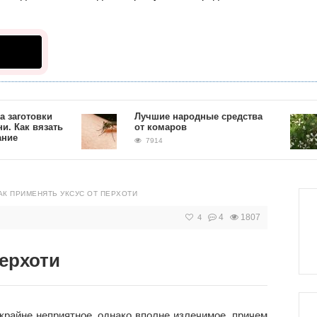
товки
Лучшие народные средства
к вязать
от комаров
7914
АК ПРИМЕНЯТЬ УКСУС ОТ ПЕРХОТИ
4
1807
4
перхоти
крайне неприятное, однако вполне излечимое, причем