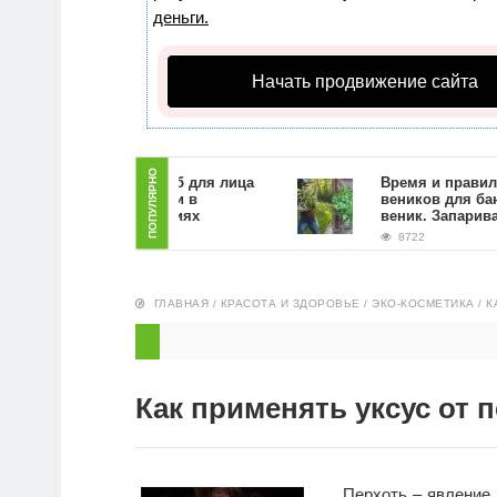
деньги.
Начать продвижение сайта
ПОПУЛЯРНО
Как сделать скраб для лица
Время и правила заго
из кофейной гущи в
веников для бани. Ка
домашних условиях
веник. Запаривание
9330
8722
ГЛАВНАЯ
/
КРАСОТА И ЗДОРОВЬЕ
/
ЭКО-КОСМЕТИКА
/
К
Как применять уксус от 
Перхоть – явление 