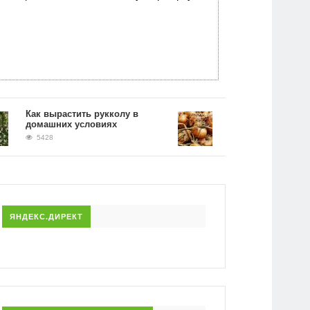
Как вырастить рукколу в
Применение луковой ш
домашних условиях
на огороде: борьба с
вредителями
5428
4986
ЯНДЕКС.ДИРЕКТ