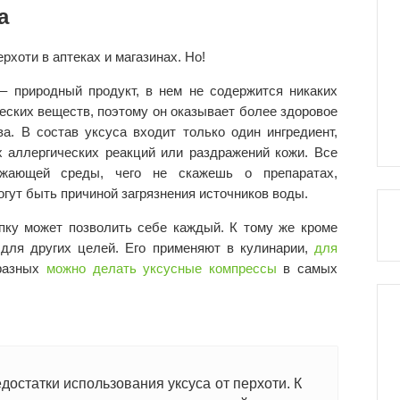
а
рхоти в аптеках и магазинах. Но!
– природный продукт, в нем не содержится никаких
еских веществ, поэтому он оказывает более здоровое
а. В состав уксуса входит только один ингредиент,
х аллергических реакций или раздражений кожи. Все
жающей среды, чего не скажешь о препаратах,
гут быть причиной загрязнения источников воды.
упку может позволить себе каждый. К тому же кроме
 для других целей. Его применяют в кулинарии,
для
бразных
можно делать уксусные компрессы
в самых
остатки использования уксуса от перхоти. К