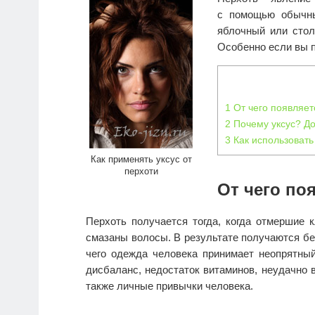
с помощью обычны
яблочный или стол
Особенно если вы п
1
От чего появляет
2
Почему уксус? До
3
Как использовать 
Как применять уксус от
перхоти
От чего по
Перхоть получается тогда, когда отмершие
смазаны волосы. В результате получаются бел
чего одежда человека принимает неопрятны
дисбаланс, недостаток витаминов, неудачно 
также личные привычки человека.