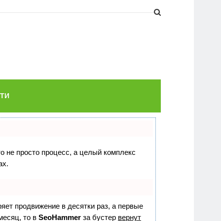
ТИ
то не просто процесс, а целый комплекс
ах.
оряет продвижение в десятки раз, а первые
месяц, то в
SeoHammer
за бустер
вернут