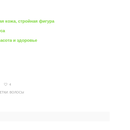
ая кожа, стройная фигура
уса
асота и здоровье
4
ТКИ:
ВОЛОСЫ