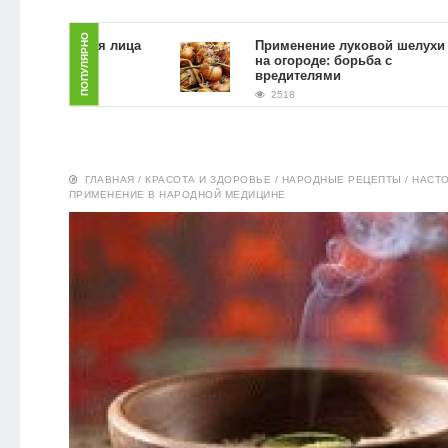
ЗДОРОВЬЕ
ПОПУЛЯРНО
скраб для лица
Применение луковой шелухи
 гущи в
на огороде: борьба с
словиях
вредителями
ПИТАНИЕ
2518
ЭКО-
НОВОСТИ
ГЛАВНАЯ
/
КРАСОТА И ЗДОРОВЬЕ
/
НАРОДНЫЕ РЕЦЕПТЫ
/
НАСТО
ПРИМЕНЕНИЕ В НАРОДНОЙ МЕДИЦИНЕ