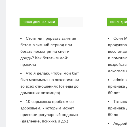
ПОСЛЕДНИЕ ЗАПИСИ
ПОСЛЕДНИ
Стоит ли прервать занятия
Соня М
бегом в зимний период или
продуктов
бегать несмотря на снег и
восстанав
дождь? Как бегать зимой:
и помогаю
правила
воздейств
алкоголя 
Что я делаю, чтобы мой быт
был максимально экологичным
admin
к
во всех отношениях (от еды до
признака 
домашних питомцев)
60 лет
10 серьезных проблем со
Татьян
здоровьем, к которым может
признака 
привести регулярный недосып
60 лет
(давление, психика и др.)
Андре