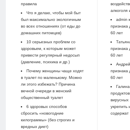
правила
воздейств
алкоголя 
Что я делаю, чтобы мой быт
был максимально экологичным
admin
к
во всех отношениях (от еды до
признака 
домашних питомцев)
60 лет
10 серьезных проблем со
Татьян
здоровьем, к которым может
признака 
привести регулярный недосып
60 лет
(давление, психика и др.)
Андре
Почему женщины чаще ходят
признака 
в туалет по маленькому. Можно
60 лет
ли этого избежать? Причина
Галина
вечной очереди в женский
продуктов
общественный туалет
вирусных 
6 здоровых способов
укрепить 
сбросить «новогодние
содержат 
килограммы» (без строгих и
вредных диет)