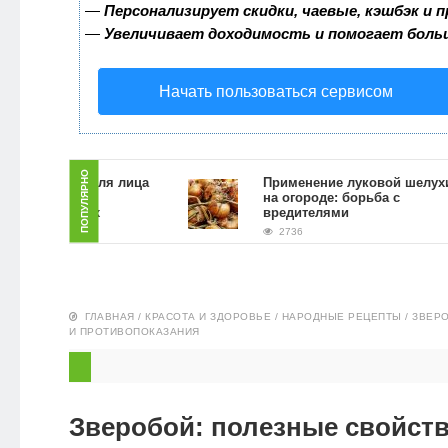
—
Персонализирует скидки, чаевые, кэшбэк и 
ЗДОРОВЬЕ
—
Увеличивает доходимость и помогает боль
ПИТАНИЕ
Начать пользоваться сервисом
ЭКО-
НОВОСТИ
ПОПУЛЯРНО
ть скраб для лица
Применение луковой шелухи
ной гущи в
на огороде: борьба с
 условиях
вредителями
2736
ГЛАВНАЯ
/
КРАСОТА И ЗДОРОВЬЕ
/
НАРОДНЫЕ РЕЦЕПТЫ
/
ЗВЕРО
И ПРОТИВОПОКАЗАНИЯ
Зверобой: полезные свойств