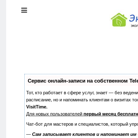
ЭКОЛОГИЯ
ДОМА
КРАСОТА И
ЗДОРОВЬЕ
ПИТАНИЕ
Сервис онлайн-записи на собственном Tel
СТИЛЬ
ЭКО-
ЖИЗНИ
НОВОСТИ
Тот, кто работает в сфере услуг, знает — без веден
расписание, но и напоминать клиентам о визитах 
VisitTime.
ЭКОЛОГИЯ
Для новых пользователей
первый месяц бесплат
ДОМА
Чат-бот для мастеров и специалистов, который упр
—
Сам записывает клиентов и напоминает им 
КРАСОТА И