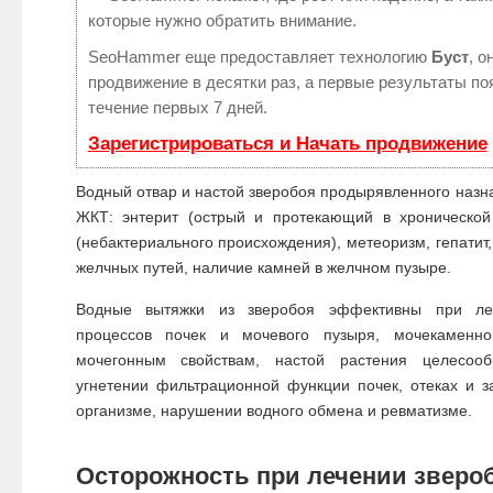
которые нужно обратить внимание.
SeoHammer еще предоставляет технологию
Буст
, о
продвижение в десятки раз, а первые результаты по
течение первых 7 дней.
Зарегистрироваться и Начать продвижение
Водный отвар и настой зверобоя продырявленного назн
ЖКТ: энтерит (острый и протекающий в хронической 
(небактериального происхождения), метеоризм, гепатит,
желчных путей, наличие камней в желчном пузыре.
Водные вытяжки из зверобоя эффективны при леч
процессов почек и мочевого пузыря, мочекаменно
мочегонным свойствам, настой растения целесоо
угнетении фильтрационной функции почек, отеках и з
организме, нарушении водного обмена и ревматизме.
Осторожность при лечении зверо