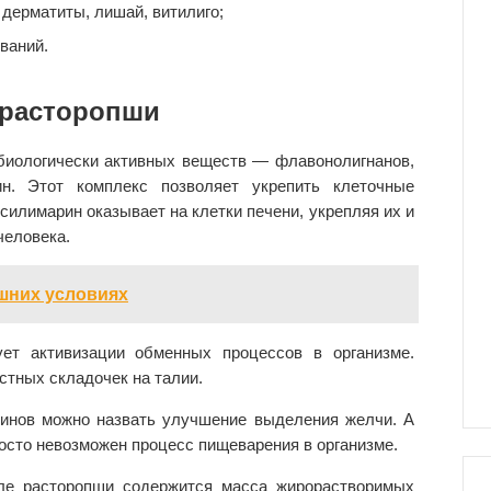
дерматиты, лишай, витилиго;
ваний.
 расторопши
биологически активных веществ — флавонолигнанов,
н. Этот комплекс позволяет укрепить клеточные
илимарин оказывает на клетки печени, укрепляя их и
человека.
шних условиях
ет активизации обменных процессов в организме.
тных складочек на талии.
инов можно назвать улучшение выделения желчи. А
росто невозможен процесс пищеварения в организме.
ле расторопши содержится масса жирорастворимых