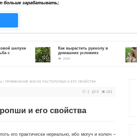
т больше зарабатывать;
й шелухи
Как вырастить рукколу в
с
домашних условиях
2930
Ы
/
ПРИМЕНЕНИЕ МАСЛА РАСТОРОПШИ И ЕГО СВОЙСТВА
0
161
2
ропши и его свойства
оть его практически нереально, ибо могуч и колюч –