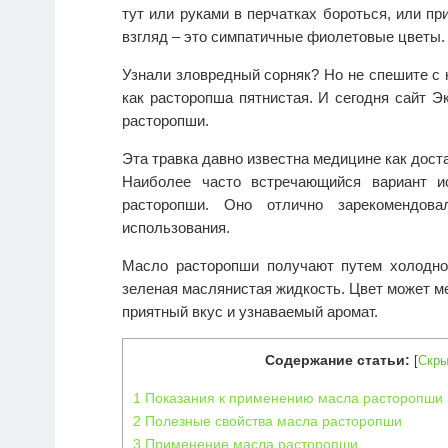
тут или руками в перчатках бороться, или п
взгляд – это симпатичные фиолетовые цветы.
Узнали зловредный сорняк? Но не спешите с н
как расторопша пятнистая. И сегодня сайт Э
расторопши.
Эта травка давно известна медицине как дост
Наиболее часто встречающийся вариант и
расторопши. Оно отлично зарекомендов
использования.
Масло расторопши получают путем холодно
зеленая маслянистая жидкость. Цвет может ме
приятный вкус и узнаваемый аромат.
Содержание статьи:
[
Скры
1
Показания к применению масла расторопши
2
Полезные свойства масла расторопши
3
Применение масла расторопши