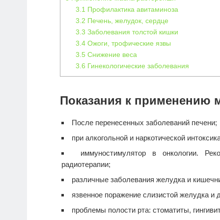
3.1
Профилактика авитаминоза
3.2
Печень, желудок, сердце
3.3
Заболевания толстой кишки
3.4
Ожоги, трофические язвы
3.5
Снижение веса
3.6
Гинекологические заболевания
Показания к применению 
После перенесенных заболеваний печени;
при алкогольной и наркотической интоксик
иммуностимулятор в онкологии. Рек
радиотерапии;
различные заболевания желудка и кишечни
язвенное поражение слизистой желудка и 
проблемы полости рта: стоматиты, гингиви