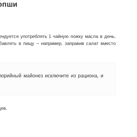
ропши
ендуется употреблять 1 чайную ложку масла в день.
бавлять в пищу – например, заправив салат вместо
лорийный майонез исключите из рациона, и
цев.