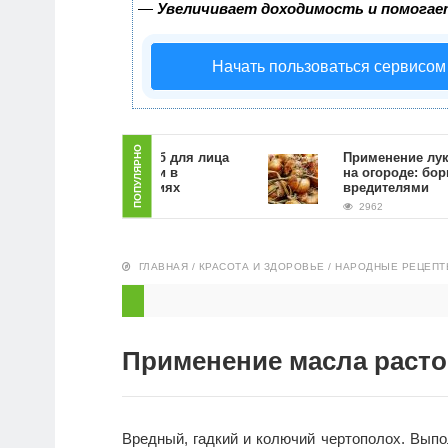
—
Увеличивает доходимость и помогае
Начать пользоваться сервисом
ПОПУЛЯРНО
Как сделать скраб для лица
Применение луково
из кофейной гущи в
на огороде: борьба 
домашних условиях
вредителями
5380
2962
ГЛАВНАЯ
/
КРАСОТА И ЗДОРОВЬЕ
/
НАРОДНЫЕ РЕЦЕПТ
Применение масла расто
Вредный, гадкий и колючий чертополох. Выпол