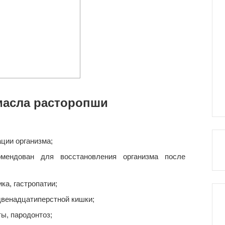
масла расторопши
ации организма;
омендован для восстановления организма после
ка, гастропатии;
двенадцатиперстной кишки;
ты, пародонтоз;