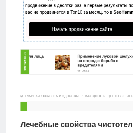
продвижение в десятки раз, а первые результаты по
ЗДОРОВЬЕ
вас не продвинется в Топ10 за месяц, то в
SeoHam
ПИТАНИЕ
Начать продвижение сайта
ЭКО-
НОВОСТИ
ПОПУЛЯРНО
ь скраб для лица
Применение луковой шелухи
ой гущи в
на огороде: борьба с
условиях
вредителями
2544
ГЛАВНАЯ
/
КРАСОТА И ЗДОРОВЬЕ
/
НАРОДНЫЕ РЕЦЕПТЫ
/
ЛЕЧЕ
Лечебные свойства чистотел