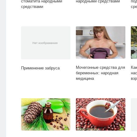
стоматита народными
народными средствами
по
средствами
ср
Мочегонные средства для
Ка
Применение забруса
беременных: народная
на
медицина
вз