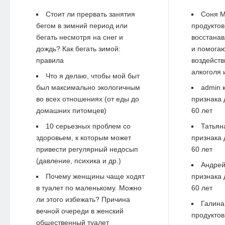
Стоит ли прервать занятия
Соня М
бегом в зимний период или
продуктов
бегать несмотря на снег и
восстанав
дождь? Как бегать зимой:
и помогаю
правила
воздейств
алкоголя 
Что я делаю, чтобы мой быт
был максимально экологичным
admin
к
во всех отношениях (от еды до
признака 
домашних питомцев)
60 лет
10 серьезных проблем со
Татьян
здоровьем, к которым может
признака 
привести регулярный недосып
60 лет
(давление, психика и др.)
Андре
Почему женщины чаще ходят
признака 
в туалет по маленькому. Можно
60 лет
ли этого избежать? Причина
Галина
вечной очереди в женский
продуктов
общественный туалет