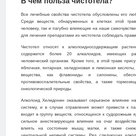
В чем польза чистотела?
Все лечебные свойства чистотела обусловлены его л
Среди веществ, обнаруженных в клетках этой трав
человеку, так и пагубно влияющие на наше самочувстви
для лечения препаратами из чистотела соблюдать прави
Чистотел относят к алколоидносодержащим растен
содержится более 20 алкалоидов, имеющих ра
человеческий организм. Кроме того, в этой траве прис
яблочная, янтарная, хелидоновая и лимонная кислоты, 
вещества, как флавониды и сапонины, обеспе
противовоспалительные свойства, а также тормозя
онкологической природы.
Алколоид Хелидонин оказывает серьезное влияние н
систему, и в случае отравления может привести к п
входит в группу веществ, относящихся к судорожным я
сильное анестезирующее влияние на очаг воздейств
влиять на состояние мышц матки, и также снижа
центральной нервной системы. Ряд следующих алкол