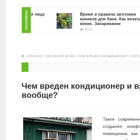
ЗДОРОВЬЕ
ПОПУЛЯРНО
 скраб для лица
Время и правила заготовки
й гущи в
веников для бани. Как вязать
словиях
веник. Запаривание
ПИТАНИЕ
8733
ЭКО-
НОВОСТИ
ГЛАВНАЯ
/
ЭКОЛОГИЯ ДОМА
/
ЧЕМ ВРЕДЕН КОНДИЦИОНЕР И ВРЕ
Чем вреден кондиционер и в
вообще?
Такое современ
создания комф
помещении, как