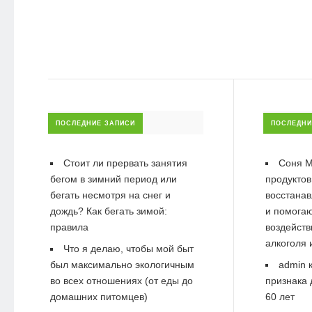
ПОСЛЕДНИЕ ЗАПИСИ
ПОСЛЕДНИ
Стоит ли прервать занятия
Соня М
бегом в зимний период или
продуктов
бегать несмотря на снег и
восстанав
дождь? Как бегать зимой:
и помогаю
правила
воздейств
алкоголя 
Что я делаю, чтобы мой быт
был максимально экологичным
admin
к
во всех отношениях (от еды до
признака 
домашних питомцев)
60 лет