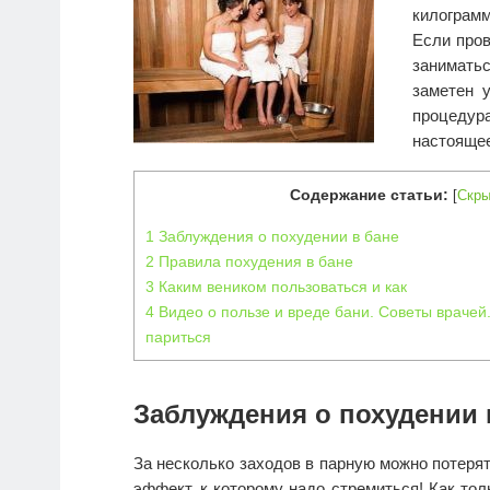
килограм
Если пров
занимать
заметен 
процедура
настояще
Содержание статьи:
[
Скры
1
Заблуждения о похудении в бане
2
Правила похудения в бане
3
Каким веником пользоваться и как
4
Видео о пользе и вреде бани. Советы врачей
париться
Заблуждения о похудении 
За несколько заходов в парную можно потерят
эффект, к которому надо стремиться! Как то