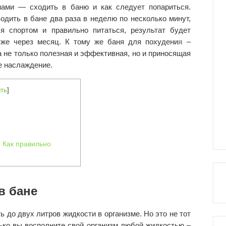
мами — сходить в баню и как следует попариться.
одить в бане два раза в неделю по несколько минут,
ся спортом и правильно питаться, результат будет
уже через месяц. К тому же
баня для похудени
я
–
 не только полезная и эффективная, но и приносящая
е наслаждение.
ть
]
. Как правильно
в бане
ь до двух литров жидкости в организме. Но это не тот
лько вы восполните свой организм любой жидкостью –