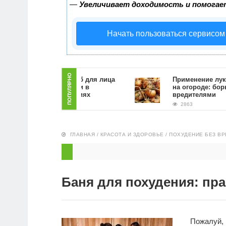
—
Увеличивает доходимость и помогае
Начать пользоваться сервисом
ПОПУЛЯРНО
Как сделать скраб для лица
Применение луковой
из кофейной гущи в
на огороде: борьба с
домашних условиях
вредителями
5153
2863
ГЛАВНАЯ
/
КРАСОТА И ЗДОРОВЬЕ
/
ПОХУДЕНИЕ БЕЗ ВР
Баня для похудения: пр
Пожалуй,