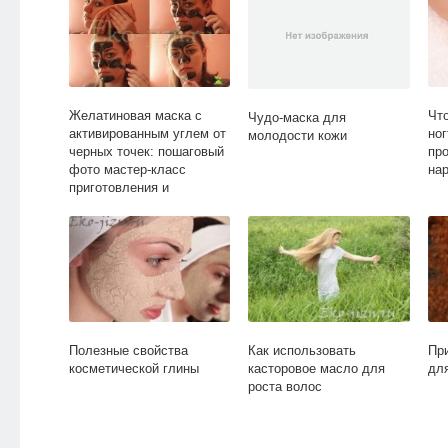
Желатиновая маска с
Чт
Чудо-маска для
активированным углем от
ног
молодости кожи
черных точек: пошаговый
пр
фото мастер-класс
на
приготовления и
нанесения
Полезные свойства
Как использовать
Пр
косметической глины
касторовое масло для
дл
роста волос