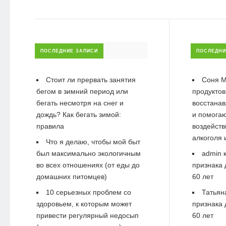
ПОСЛЕДНИЕ ЗАПИСИ
ПОСЛЕДНИ
Стоит ли прервать занятия
Соня М
бегом в зимний период или
продуктов
бегать несмотря на снег и
восстанав
дождь? Как бегать зимой:
и помогаю
правила
воздейств
алкоголя 
Что я делаю, чтобы мой быт
был максимально экологичным
admin
к
во всех отношениях (от еды до
признака 
домашних питомцев)
60 лет
10 серьезных проблем со
Татьян
здоровьем, к которым может
признака 
привести регулярный недосып
60 лет