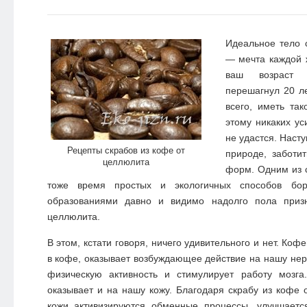
Идеальное тело 
— мечта каждой 
ваш возраст 
перешагнул 20 ле
всего, иметь так
этому никаких ус
не удастся. Насту
Рецепты скрабов из кофе от
природе, заботи
целлюлита
форм. Одним из 
тоже время простых и экологичных способов бо
образованиями давно и видимо надолго пола приз
целлюлита.
В этом, кстати говоря, ничего удивительного и нет. Коф
в кофе, оказывает возбуждающее действие на нашу нер
физическую активность и стимулирует работу мозг
оказывает и на нашу кожу. Благодаря скрабу из кофе о
кожи активизируются обменные процессы, улучшаетс