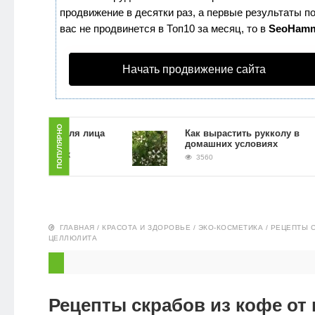
продвижение в десятки раз, а первые результаты по
ЗДОРОВЬЕ
вас не продвинется в Топ10 за месяц, то в
SeoHam
ПИТАНИЕ
Начать продвижение сайта
ЭКО-
НОВОСТИ
ПОПУЛЯРНО
ть скраб для лица
Как вырастить рукколу в
ой гущи в
домашних условиях
 условиях
3560
ГЛАВНАЯ
/
КРАСОТА И ЗДОРОВЬЕ
/
ЭКО-КОСМЕТИКА
/
РЕЦЕПТЫ С
ЦЕЛЛЮЛИТА
Рецепты скрабов из кофе от