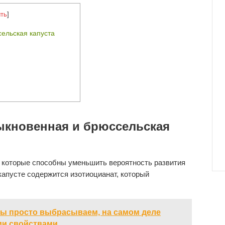
ть
]
ельская капуста
ыкновенная и брюссельская
 которые способны уменьшить вероятность развития
 капусте содержится изотиоцианат, который
мы просто выбрасываем, на самом деле
и свойствами