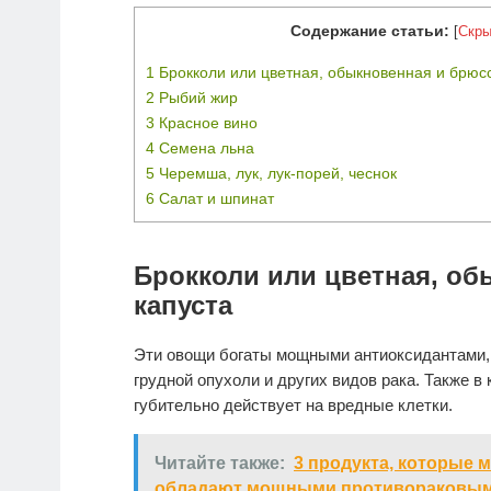
Содержание статьи:
[
Скры
1
Брокколи или цветная, обыкновенная и брюсс
2
Рыбий жир
3
Красное вино
4
Семена льна
5
Черемша, лук, лук-порей, чеснок
6
Салат и шпинат
Брокколи или цветная, об
капуста
Эти овощи богаты мощными антиоксидантами,
грудной опухоли и других видов рака. Также в
губительно действует на вредные клетки.
Читайте также:
3 продукта, которые 
обладают мощными противораковым