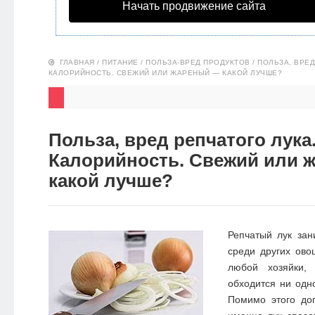
Начать продвижение сайта
НОВОСТИ
ЭКО-
ГЛАВНАЯ
/
ПИТАНИЕ
/
ПОЛЬЗА-ВРЕД ПРОДУКТОВ
/
ПОЛЬЗА, ВРЕД
БЛОГ
КАЛОРИЙНОСТЬ. СВЕЖИЙ ИЛИ ЖАРЕНЫЙ — КАКОЙ ЛУЧШЕ?
Польза, вред репчатого лука
Калорийность. Свежий или 
какой лучше?
Репчатый лук зан
среди других ово
любой хозяйки,
обходится ни одн
Помимо этого доп