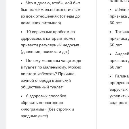
алкоголя 
Что я делаю, чтобы мой быт
был максимально экологичным
admin
к
во всех отношениях (от еды до
признака 
домашних питомцев)
60 лет
10 серьезных проблем со
Татьян
здоровьем, к которым может
признака 
привести регулярный недосып
60 лет
(давление, психика и др.)
Андре
Почему женщины чаще ходят
признака 
в туалет по маленькому. Можно
60 лет
ли этого избежать? Причина
Галина
вечной очереди в женский
продуктов
общественный туалет
вирусных 
6 здоровых способов
укрепить 
сбросить «новогодние
содержат 
килограммы» (без строгих и
вредных диет)