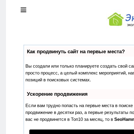
ЭКОЛОГИЯ
ДОМА
КРАСОТА И
ЗДОРОВЬЕ
ПИТАНИЕ
СТИЛЬ
Как продвинуть сайт на первые места?
ЖИЗНИ
ЭКО-
Вы создали или только планируете создать свой сай
НОВОСТИ
просто процесс, а целый комплекс мероприятий, н
ЭКОЛОГИЯ
позиций в поисковых системах.
ДОМА
ЭКО-
БЛОГ
Ускорение продвижения
КРАСОТА И
ЗДОРОВЬЕ
Если вам трудно попасть на первые места в поиск
продвижение в десятки раз, а первые результаты по
ПИТАНИЕ
вас не продвинется в Топ10 за месяц, то в
SeoHam
ЭКО-