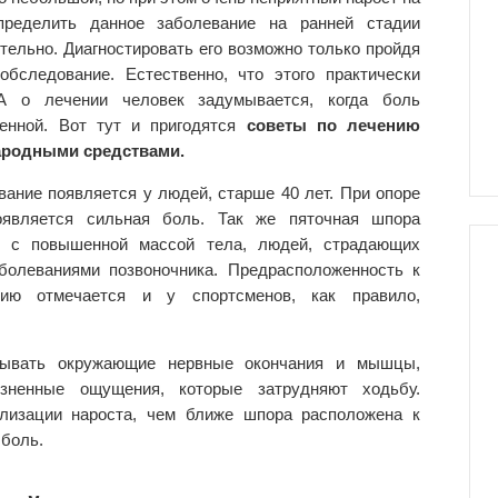
ределить данное заболевание на ранней стадии
тельно. Диагностировать его возможно только пройдя
 обследование. Естественно, что этого практически
А о лечении человек задумывается, когда боль
венной. Вот тут и пригодятся
советы по лечению
ародными средствами.
вание появляется у людей, старше 40 лет. При опоре
оявляется сильная боль. Так же пяточная шпора
, с повышенной массой тела, людей, страдающих
болеваниями позвоночника. Предрасположенность к
нию отмечается и у спортсменов, как правило,
тывать окружающие нервные окончания и мышцы,
зненные ощущения, которые затрудняют ходьбу.
ализации нароста, чем ближе шпора расположена к
 боль.