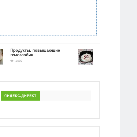
Продукты, повышающие
Рецепт гречки на кефир
гемоглобин
фото. Как принимать и 
питаться во время дие
1407
1387
ЯНДЕКС.ДИРЕКТ