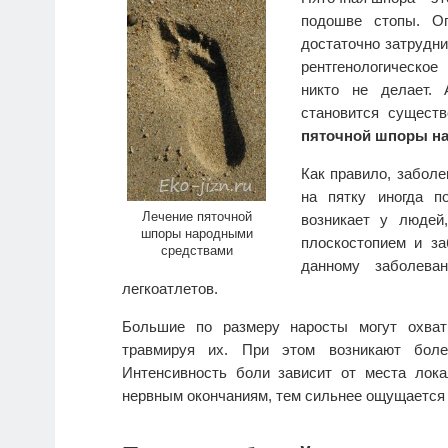
подошве стопы. Оп
достаточно затрудни
рентгенологическое
никто не делает. 
становится сущест
пяточной шпоры н
Как правило, заболе
на пятку иногда п
Лечение пяточной
возникает у людей
шпоры народными
плоскостопием и за
средствами
данному заболева
легкоатлетов.
Большие по размеру наросты могут охва
травмируя их. При этом возникают боле
Интенсивность боли зависит от места лок
нервным окончаниям, тем сильнее ощущается