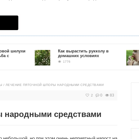
шелухи
Как вырастить рукколу в
домашних условиях
1776
Ы
/
ЛЕЧЕНИЕ ПЯТОЧНОЙ ШПОРЫ НАРОДНЫМИ СРЕДСТВАМИ
0
83
2
ы народными средствами
о небольшой, но при этом очень неприятный нарост на