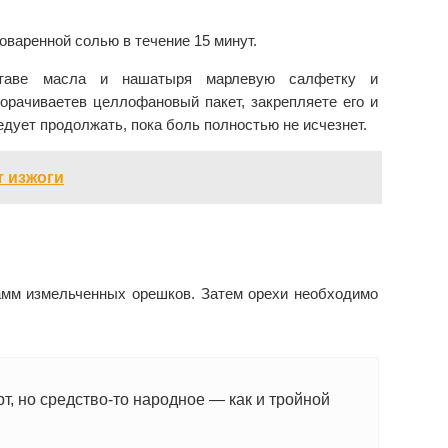
оваренной солью в течение 15 минут.
ставе масла и нашатыря марлевую салфетку и
орачиваетев целлофановый пакет, закрепляете его и
едует продолжать, пока боль полностью не исчезнет.
т изжоги
рамм измельченных орешков. Затем орехи необходимо
т, но средство-то народное — как и тройной