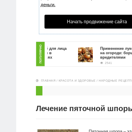
деньги.
Начать продвижение сайта
ПОПУЛЯРНО
Как сделать скраб для лица
Применение луковой 
из кофейной гущи в
на огороде: борьба с
домашних условиях
вредителями
2835
2541
ГЛАВНАЯ
/
КРАСОТА И ЗДОРОВЬЕ
/
НАРОДНЫЕ РЕЦЕПТ
Лечение пяточной шпор
Пяточная шпора – эт