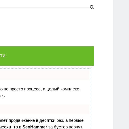
ТИ
то не просто процесс, а целый комплекс
ах.
оряет продвижение в десятки раз, а первые
месяц, то в
SeoHammer
за бустер
вернут