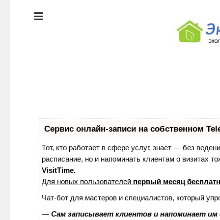
ЭКОЛОГИЯ
ДОМА
КРАСОТА И
ЗДОРОВЬЕ
ПИТАНИЕ
Сервис онлайн-записи на собственном Tel
СТИЛЬ
ЭКО-
ЖИЗНИ
НОВОСТИ
Тот, кто работает в сфере услуг, знает — без веден
расписание, но и напоминать клиентам о визитах 
VisitTime.
ЭКОЛОГИЯ
Для новых пользователей
первый месяц бесплат
ДОМА
Чат-бот для мастеров и специалистов, который упр
—
Сам записывает клиентов и напоминает им 
КРАСОТА И