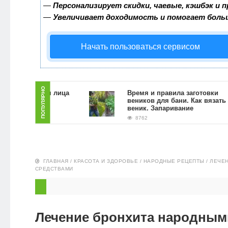
—
Персонализирует скидки, чаевые, кэшбэк и 
ЗДОРОВЬЕ
—
Увеличивает доходимость и помогает боль
ПИТАНИЕ
Начать пользоваться сервисом
ЭКО-
НОВОСТИ
ПОПУЛЯРНО
скраб для лица
Время и правила заготовки
 гущи в
веников для бани. Как вязать
словиях
веник. Запаривание
8762
ГЛАВНАЯ
/
КРАСОТА И ЗДОРОВЬЕ
/
НАРОДНЫЕ РЕЦЕПТЫ
/
ЛЕЧЕ
СРЕДСТВАМИ
Лечение бронхита народным