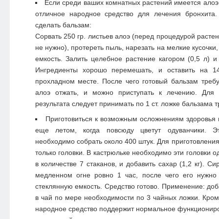
Если среди ваших комнатных растений имеется алоэ 
отличное народное средство для лечения бронхита
сделать бальзам:
Сорвать 250 гр. листьев алоэ (перед процедурой расте
не нужно), протереть пыль, нарезать на мелкие кусочки,
емкость. Залить целебное растение кагором (0,5 л) и
Ингредиенты хорошо перемешать, и оставить на 14
прохладном месте. После чего готовый бальзам требу
алоэ отжать, и можно приступать к лечению. Для 
результата следует принимать по 1 ст. ложке бальзама т
Приготовиться к возможным осложнениям здоровья
еще летом, когда повсюду цветут одуванчики. Э
необходимо собрать около 400 штук. Для приготовлени
только головки. В кастрюльке необходимо эти головки о
в количестве 7 стаканов, и добавить сахар (1,2 кг). С
медленном огне ровно 1 час, после чего его нужно 
стеклянную емкость. Средство готово. Применение: до
в чай по мере необходимости по 3 чайных ложки. Кром
народное средство поддержит нормальное функциониро