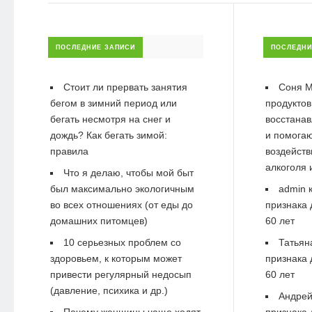
ПОСЛЕДНИЕ ЗАПИСИ
ПОСЛЕДНИ
Стоит ли прервать занятия
Соня М
бегом в зимний период или
продуктов
бегать несмотря на снег и
восстанав
дождь? Как бегать зимой:
и помогаю
правила
воздейств
алкоголя 
Что я делаю, чтобы мой быт
был максимально экологичным
admin
к
во всех отношениях (от еды до
признака 
домашних питомцев)
60 лет
10 серьезных проблем со
Татьян
здоровьем, к которым может
признака 
привести регулярный недосып
60 лет
(давление, психика и др.)
Андре