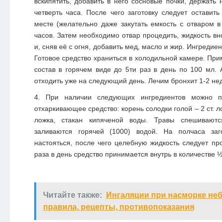
вскипятить, добавить в него сосновые почки, держать
четверть часа. После чего заготовку следует оставить
месте (желательно даже закутать емкость с отваром 
часов. Затем необходимо отвар процедить, жидкость вн
и, сняв её с огня, добавить мед, масло и жир. Ингреди
Готовое средство храниться в холодильной камере. При
состав в горячем виде до 5ти раз в день по 100 мл. 
отходить уже на следующий день. Лечим бронхит 1-2 не
При наличии следующих ингредиентов можно пр
отхаркивающее средство: корень солодки голой – 2 ст. ло
ложка, стакан кипяченой воды. Травы спешивают
заливаются горячей (1000) водой. На полчаса заг
настояться, после чего целебную жидкость следует пр
раза в день средство принимается внутрь в количестве ½
Читайте также:
Ингаляции при насморке не
правила, рецепты, противопоказания