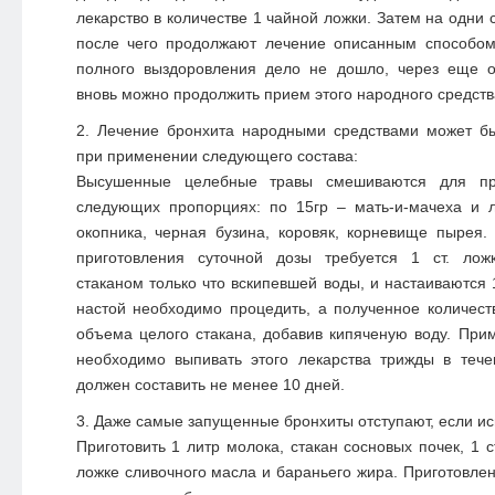
лекарство в количестве 1 чайной ложки. Затем на одни 
после чего продолжают лечение описанным способом
полного выздоровления дело не дошло, через еще 
вновь можно продолжить прием этого народного средств
Лечение бронхита народными средствами может б
при применении следующего состава:
Высушенные целебные травы смешиваются для при
следующих пропорциях: по 15гр – мать-и-мачеха и л
окопника, черная бузина, коровяк, корневище пырея
приготовления суточной дозы требуется 1 ст. лож
стаканом только что вскипевшей воды, и настаиваются 
настой необходимо процедить, а полученное количест
объема целого стакана, добавив кипяченую воду. Прим
необходимо выпивать этого лекарства трижды в тече
должен составить не менее 10 дней.
Даже самые запущенные бронхиты отступают, если исп
Приготовить 1 литр молока, стакан сосновых почек, 1 ст
ложке сливочного масла и бараньего жира. Приготовле