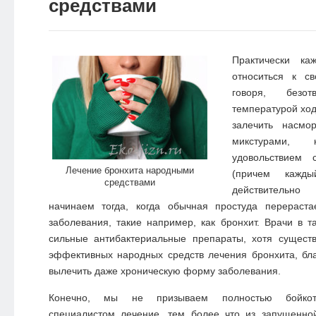
средствами
Практически ка
относиться к с
говоря, безо
температурой ход
залечить насмо
микстурами,
удовольствием 
Лечение бронхита народными
(причем кажд
средствами
действительно
начинаем тогда, когда обычная простуда перераст
заболевания, такие например, как бронхит. Врачи в т
сильные антибактериальные препараты, хотя сущест
эффективных народных средств лечения бронхита, бл
вылечить даже хроническую форму заболевания.
Конечно, мы не призываем полностью бойкоти
специалистом лечение, тем более что из запущенн