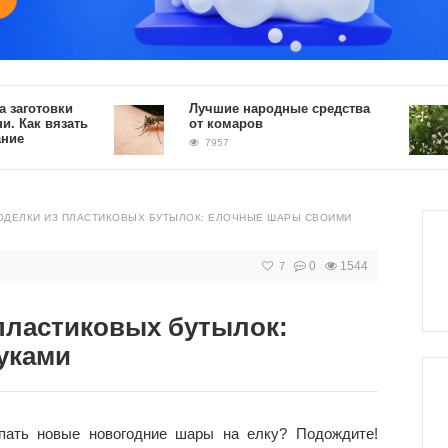
овки
Лучшие народные средства
К
вязать
от комаров
д
7957
ОДЕЛКИ ИЗ ПЛАСТИКОВЫХ БУТЫЛОК: ЕЛОЧНЫЕ ШАРЫ СВОИМИ
0
1544
7
пластиковых бутылок:
уками
пать новые новогодние шары на елку? Подождите!