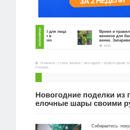
ПОПУЛЯРНО
Как сделать скраб для лица
Время и правила загот
из кофейной гущи в
веников для бани. Как 
домашних условиях
веник. Запаривание
9409
8805
ГЛАВНАЯ
/
СТИЛЬ ЖИЗНИ
/
ЭКО-ИДЕИ!
/
НОВОГОДНИЕ П
РУКАМИ
Новогодние поделки из 
елочные шары своими р
Собираетесь поку