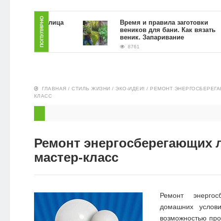
ЗДОРОВЬЕ
ПОПУЛЯРНО
раб для лица
Время и правила заготовки
ущи в
веников для бани. Как вязать
овиях
веник. Запаривание
ПИТАНИЕ
8761
ЭКО-
НОВОСТИ
ГЛАВНАЯ
/
СТИЛЬ ЖИЗНИ
/
ЭКО-ИДЕИ!
/
РЕМОНТ ЭНЕРГОСБЕРЕГА
КЛАСС
Ремонт энергосберегающих 
мастер-класс
Ремонт энерго
домашних услов
возможностью про