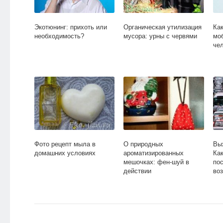
Экотюнинг: прихоть или
Органическая утилизация
Ка
необходимость?
мусора: урны с червями
мо
че
Фото рецепт мыла в
О природных
Вы
домашних условиях
ароматизированных
Как
мешочках: фен-шуй в
по
действии
во