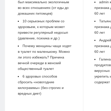
был максимально экологичным
admin
к
во всех отношениях (от еды до
признака 
домашних питомцев)
60 лет
10 серьезных проблем со
Татьян
здоровьем, к которым может
признака 
привести регулярный недосып
60 лет
(давление, психика и др.)
Андре
Почему женщины чаще ходят
признака 
в туалет по маленькому. Можно
60 лет
ли этого избежать? Причина
Галина
вечной очереди в женский
продуктов
общественный туалет
вирусных 
6 здоровых способов
укрепить 
сбросить «новогодние
содержат 
килограммы» (без строгих и
вредных диет)